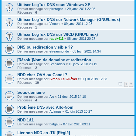
Utiliser LegTux DNS sous Windows XP
Dernier message par
pierreghz
«
29 janv. 2011 22:03
Réponses :
6
Utiliser LegTux DNS sur Network-Manager (GNU/Linux)
Dernier message par
Vincent
«
09 janv. 2011 12:28
Réponses :
1
Utiliser LegTux DNS sur WICD (GNU/Linux)
Dernier message par
radek411
«
08 janv. 2011 20:27
DNS ou redirection visible ??
Dernier message par
etreaumonde
«
05 févr. 2021 14:34
[Résolu]Nom de domaine et redirection
Dernier message par
Brenladais
«
13 janv. 2020 20:19
Réponses :
2
NDD chez OVH ou Gandi ?
Dernier message par
Simon Le Guével
«
01 juin 2019 12:58
Réponses :
10
1
2
Sous-domaine
Dernier message par
Alo
«
21 déc. 2015 14:10
Réponses :
4
Problème DNS avec Allo-Nom
Dernier message par
Adamas
«
01 juin 2013 20:27
NDD 1&1
Dernier message par
batgau
«
07 avr. 2013 09:11
Lier son NDD en .TK [Réglé]