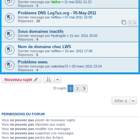
Dernier message par
Valère
«
11 mai 2011 21:22
Réponses :
3
Probleme DNS LegTux.org - 05-May-2011
Dernier message par
neffiou
«
07 mai 2011 16:09
Réponses :
10
1
2
Sous domaines inactifs
Dernier message par
Hydrog3n
«
21 avr. 2011 20:02
Réponses :
4
Nom de domaine chez LWS
Dernier message par
neffiou
«
10 avr. 2011 17:06
Réponses :
5
Problème www.
Dernier message par
valentinp72
«
03 mars 2011 23:24
Réponses :
4
Nouveau sujet
1
2
Suivante
33 sujets
Aller à
PERMISSIONS DU FORUM
Vous
ne pouvez pas
poster de nouveaux sujets
Vous
ne pouvez pas
répondre aux sujets
Vous
ne pouvez pas
modifier vos messages
Vous
ne pouvez pas
supprimer vos messages
Vous
ne pouvez pas
joindre des fichiers