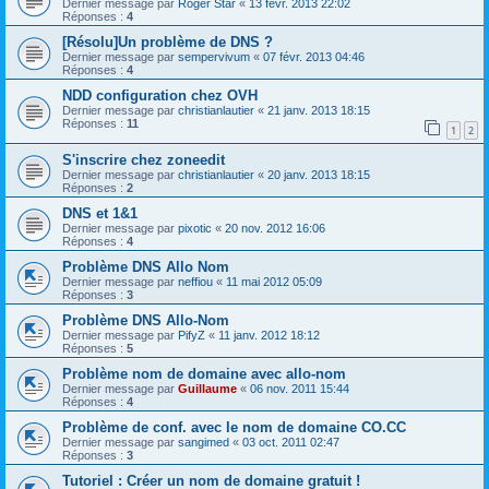
Dernier message par
Roger Star
«
13 févr. 2013 22:02
Réponses :
4
[Résolu]Un problème de DNS ?
Dernier message par
sempervivum
«
07 févr. 2013 04:46
Réponses :
4
NDD configuration chez OVH
Dernier message par
christianlautier
«
21 janv. 2013 18:15
Réponses :
11
1
2
S'inscrire chez zoneedit
Dernier message par
christianlautier
«
20 janv. 2013 18:15
Réponses :
2
DNS et 1&1
Dernier message par
pixotic
«
20 nov. 2012 16:06
Réponses :
4
Problème DNS Allo Nom
Dernier message par
neffiou
«
11 mai 2012 05:09
Réponses :
3
Problème DNS Allo-Nom
Dernier message par
PifyZ
«
11 janv. 2012 18:12
Réponses :
5
Problème nom de domaine avec allo-nom
Dernier message par
Guillaume
«
06 nov. 2011 15:44
Réponses :
4
Problème de conf. avec le nom de domaine CO.CC
Dernier message par
sangimed
«
03 oct. 2011 02:47
Réponses :
3
Tutoriel : Créer un nom de domaine gratuit !