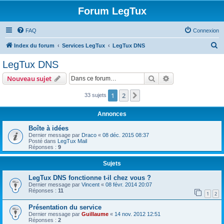
Forum LegTux
FAQ
Connexion
R
Index du forum
Services LegTux
LegTux DNS
e
LegTux DNS
c
Rechercher
Recherche avanc
Nouveau sujet
h
e
1
2
Suivante
33 sujets
r
Annonces
c
Boîte à idées
h
Dernier message par
Draco
«
08 déc. 2015 08:37
Posté dans
LegTux Mail
e
Réponses :
9
r
Sujets
LegTux DNS fonctionne t-il chez vous ?
Dernier message par
Vincent
«
08 févr. 2014 20:07
Réponses :
11
1
2
Présentation du service
Dernier message par
Guillaume
«
14 nov. 2012 12:51
Réponses :
2