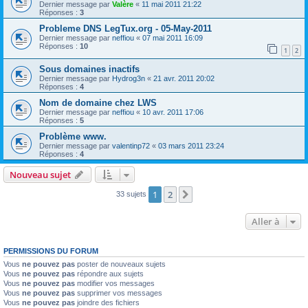
Dernier message par
Valère
«
11 mai 2011 21:22
Réponses :
3
Probleme DNS LegTux.org - 05-May-2011
Dernier message par
neffiou
«
07 mai 2011 16:09
Réponses :
10
1
2
Sous domaines inactifs
Dernier message par
Hydrog3n
«
21 avr. 2011 20:02
Réponses :
4
Nom de domaine chez LWS
Dernier message par
neffiou
«
10 avr. 2011 17:06
Réponses :
5
Problème www.
Dernier message par
valentinp72
«
03 mars 2011 23:24
Réponses :
4
Nouveau sujet
1
2
Suivante
33 sujets
Aller à
PERMISSIONS DU FORUM
Vous
ne pouvez pas
poster de nouveaux sujets
Vous
ne pouvez pas
répondre aux sujets
Vous
ne pouvez pas
modifier vos messages
Vous
ne pouvez pas
supprimer vos messages
Vous
ne pouvez pas
joindre des fichiers