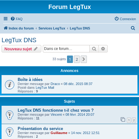
Forum LegTux
FAQ
Connexion
R
Index du forum
Services LegTux
LegTux DNS
e
LegTux DNS
c
Rechercher
Recherche avanc
Nouveau sujet
h
e
1
2
Suivante
33 sujets
r
Annonces
c
Boîte à idées
h
Dernier message par
Draco
«
08 déc. 2015 08:37
Posté dans
LegTux Mail
e
Réponses :
9
r
Sujets
LegTux DNS fonctionne t-il chez vous ?
Dernier message par
Vincent
«
08 févr. 2014 20:07
Réponses :
11
1
2
Présentation du service
Dernier message par
Guillaume
«
14 nov. 2012 12:51
Réponses :
2