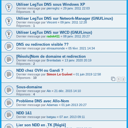
Utiliser LegTux DNS sous Windows XP
Dernier message par
pierreghz
«
29 janv. 2011 22:03
Réponses :
6
Utiliser LegTux DNS sur Network-Manager (GNU/Linux)
Dernier message par
Vincent
«
09 janv. 2011 12:28
Réponses :
1
Utiliser LegTux DNS sur WICD (GNU/Linux)
Dernier message par
radek411
«
08 janv. 2011 20:27
DNS ou redirection visible ??
Dernier message par
etreaumonde
«
05 févr. 2021 14:34
[Résolu]Nom de domaine et redirection
Dernier message par
Brenladais
«
13 janv. 2020 20:19
Réponses :
2
NDD chez OVH ou Gandi ?
Dernier message par
Simon Le Guével
«
01 juin 2019 12:58
Réponses :
10
1
2
Sous-domaine
Dernier message par
Alo
«
21 déc. 2015 14:10
Réponses :
4
Problème DNS avec Allo-Nom
Dernier message par
Adamas
«
01 juin 2013 20:27
NDD 1&1
Dernier message par
batgau
«
07 avr. 2013 09:11
Lier son NDD en .TK [Réglé]