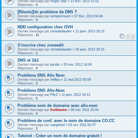
Dernier message par
Roger Star
«
13 févr. 2013 22:02
Réponses :
4
[Résolu]Un problème de DNS ?
Dernier message par
sempervivum
«
07 févr. 2013 04:46
Réponses :
4
NDD configuration chez OVH
Dernier message par
christianlautier
«
21 janv. 2013 18:15
Réponses :
11
1
2
S'inscrire chez zoneedit
Dernier message par
christianlautier
«
20 janv. 2013 18:15
Réponses :
2
DNS et 1&1
Dernier message par
pixotic
«
20 nov. 2012 16:06
Réponses :
4
Problème DNS Allo Nom
Dernier message par
neffiou
«
11 mai 2012 05:09
Réponses :
3
Problème DNS Allo-Nom
Dernier message par
PifyZ
«
11 janv. 2012 18:12
Réponses :
5
Problème nom de domaine avec allo-nom
Dernier message par
Guillaume
«
06 nov. 2011 15:44
Réponses :
4
Problème de conf. avec le nom de domaine CO.CC
Dernier message par
sangimed
«
03 oct. 2011 02:47
Réponses :
3
Tutoriel : Créer un nom de domaine gratuit !