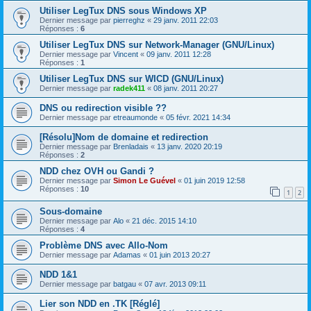
Utiliser LegTux DNS sous Windows XP
Dernier message par
pierreghz
«
29 janv. 2011 22:03
Réponses :
6
Utiliser LegTux DNS sur Network-Manager (GNU/Linux)
Dernier message par
Vincent
«
09 janv. 2011 12:28
Réponses :
1
Utiliser LegTux DNS sur WICD (GNU/Linux)
Dernier message par
radek411
«
08 janv. 2011 20:27
DNS ou redirection visible ??
Dernier message par
etreaumonde
«
05 févr. 2021 14:34
[Résolu]Nom de domaine et redirection
Dernier message par
Brenladais
«
13 janv. 2020 20:19
Réponses :
2
NDD chez OVH ou Gandi ?
Dernier message par
Simon Le Guével
«
01 juin 2019 12:58
Réponses :
10
1
2
Sous-domaine
Dernier message par
Alo
«
21 déc. 2015 14:10
Réponses :
4
Problème DNS avec Allo-Nom
Dernier message par
Adamas
«
01 juin 2013 20:27
NDD 1&1
Dernier message par
batgau
«
07 avr. 2013 09:11
Lier son NDD en .TK [Réglé]