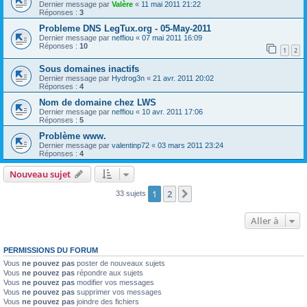
Dernier message par
Valère
«
11 mai 2011 21:22
Réponses :
3
Probleme DNS LegTux.org - 05-May-2011
Dernier message par
neffiou
«
07 mai 2011 16:09
Réponses :
10
1
2
Sous domaines inactifs
Dernier message par
Hydrog3n
«
21 avr. 2011 20:02
Réponses :
4
Nom de domaine chez LWS
Dernier message par
neffiou
«
10 avr. 2011 17:06
Réponses :
5
Problème www.
Dernier message par
valentinp72
«
03 mars 2011 23:24
Réponses :
4
Nouveau sujet
1
2
Suivante
33 sujets
Aller à
PERMISSIONS DU FORUM
Vous
ne pouvez pas
poster de nouveaux sujets
Vous
ne pouvez pas
répondre aux sujets
Vous
ne pouvez pas
modifier vos messages
Vous
ne pouvez pas
supprimer vos messages
Vous
ne pouvez pas
joindre des fichiers