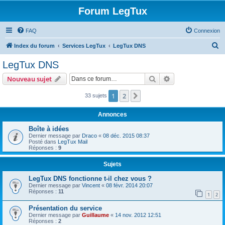
Forum LegTux
FAQ
Connexion
R
Index du forum
Services LegTux
LegTux DNS
e
LegTux DNS
c
Rechercher
Recherche avanc
Nouveau sujet
h
e
1
2
Suivante
33 sujets
r
Annonces
c
Boîte à idées
h
Dernier message par
Draco
«
08 déc. 2015 08:37
Posté dans
LegTux Mail
e
Réponses :
9
r
Sujets
LegTux DNS fonctionne t-il chez vous ?
Dernier message par
Vincent
«
08 févr. 2014 20:07
Réponses :
11
1
2
Présentation du service
Dernier message par
Guillaume
«
14 nov. 2012 12:51
Réponses :
2