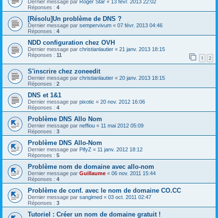
Dernier message par
Roger Star
«
13 févr. 2013 22:02
Réponses :
4
[Résolu]Un problème de DNS ?
Dernier message par
sempervivum
«
07 févr. 2013 04:46
Réponses :
4
NDD configuration chez OVH
Dernier message par
christianlautier
«
21 janv. 2013 18:15
Réponses :
11
1
2
S'inscrire chez zoneedit
Dernier message par
christianlautier
«
20 janv. 2013 18:15
Réponses :
2
DNS et 1&1
Dernier message par
pixotic
«
20 nov. 2012 16:06
Réponses :
4
Problème DNS Allo Nom
Dernier message par
neffiou
«
11 mai 2012 05:09
Réponses :
3
Problème DNS Allo-Nom
Dernier message par
PifyZ
«
11 janv. 2012 18:12
Réponses :
5
Problème nom de domaine avec allo-nom
Dernier message par
Guillaume
«
06 nov. 2011 15:44
Réponses :
4
Problème de conf. avec le nom de domaine CO.CC
Dernier message par
sangimed
«
03 oct. 2011 02:47
Réponses :
3
Tutoriel : Créer un nom de domaine gratuit !