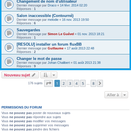
Changement de nom d'utilisateur
Dernier message par
Draco
«
14 févr. 2014 02:20
Réponses :
1
Salon inaccessible (Contourné)
Dernier message par
melodie
«
16 nov. 2013 19:50
Réponses :
6
Sauvegardes
Dernier message par
Simon Le Guével
«
01 nov. 2013 18:21
Réponses :
1
[RESOLU] installer un forum fluxBB
Dernier message par
Guillaume
«
17 août 2013 22:48
Réponses :
2
Changer le mot de passe
Dernier message par
Johan Chalibert
«
01 août 2013 21:38
Réponses :
9
Nouveau sujet
Page
1
sur
8
1
2
3
4
5
8
Suivante
176 sujets
…
Aller à
PERMISSIONS DU FORUM
Vous
ne pouvez pas
poster de nouveaux sujets
Vous
ne pouvez pas
répondre aux sujets
Vous
ne pouvez pas
modifier vos messages
Vous
ne pouvez pas
supprimer vos messages
Vous
ne pouvez pas
joindre des fichiers