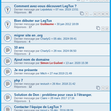
Comment avez-vous découvert LegTux ?
Dernier message par
Lejodelutz
«
07 nov. 2019 13:51
Réponses :
80
1
6
7
8
9
…
Bien débuter sur LegTux
Dernier message par
Guillaume
«
30 juin 2012 18:09
Réponses :
17
1
2
migrer site en .org
Dernier message par
CharlyG
«
05 déc. 2024 09:41
Réponses :
4
10 ans
Dernier message par
CharlyG
«
28 nov. 2024 06:50
Réponses :
2
Ajout nom de domaine
Dernier message par
Simon Le Guével
«
13 avr. 2020 15:38
Je me présente
Dernier message par
Mitch
«
27 mai 2019 21:49
php 7
Dernier message par
testush
«
26 févr. 2018 21:42
Réponses :
12
1
2
Solution de Don : problème pour ceux à l'étranger.
Dernier message par
Claire
«
28 mars 2017 17:16
Réponses :
1
Contacter l'équipe de LegTux ?
Dernier message par
torxxl
«
16 déc. 2016 08:09