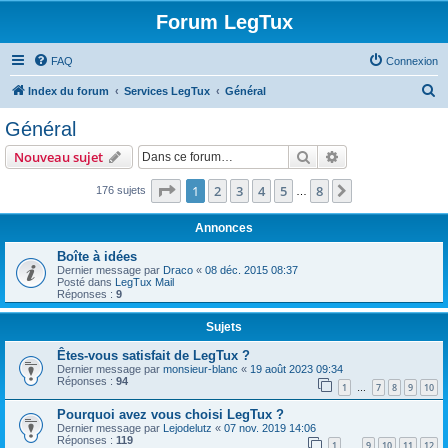
Forum LegTux
FAQ
Connexion
R
Index du forum
Services LegTux
Général
e
Général
c
Rechercher
Recherche avanc
Nouveau sujet
h
e
Page
1
sur
8
1
2
3
4
5
8
Suivante
176 sujets
…
r
Annonces
c
Boîte à idées
h
Dernier message par
Draco
«
08 déc. 2015 08:37
Posté dans
LegTux Mail
e
Réponses :
9
r
Sujets
Êtes-vous satisfait de LegTux ?
Dernier message par
monsieur-blanc
«
19 août 2023 09:34
Réponses :
94
1
7
8
9
10
…
Pourquoi avez vous choisi LegTux ?
Dernier message par
Lejodelutz
«
07 nov. 2019 14:06
Réponses :
119
1
9
10
11
12
…