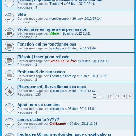
Dernier message par
TitouanH
«
06 févr. 2012 02:16
Réponses :
3
SMS
Dernier message par
nomisgroupe
«
29 janv. 2012 17:14
Réponses :
7
Vidéo mise en ligne sans permission
Dernier message par
Valère
«
18 janv. 2012 18:11
Réponses :
2
Fonction qui ne fonctionne pas
Dernier message par
xprototipe
«
10 déc. 2011 23:49
[Résolu] Inscription refusée
Dernier message par
Simon Le Guével
«
09 déc. 2011 23:39
Réponses :
3
ProblèmeS de connexion
Dernier message par
ThomasInTheSky
«
09 déc. 2011 11:36
Réponses :
2
[Recrutement] Surveillance des sites
Dernier message par
xprototipe
«
07 déc. 2011 18:07
Réponses :
130
1
11
12
13
14
…
Ajout nom de domaine
Dernier message par
xprototipe
«
07 déc. 2011 18:04
Réponses :
4
temps d'attente ?????
Dernier message par
Guillaume
«
04 déc. 2011 11:06
Réponses :
1
[règle des 60 jours et don]demande d'explications