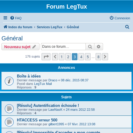
Forum LegTux
FAQ
Connexion
R
Index du forum
Services LegTux
Général
e
Général
c
Rechercher
Recherche avanc
Nouveau sujet
h
e
Page
3
sur
8
1
2
3
4
5
8
Précédente
Suivante
176 sujets
…
r
Annonces
c
Boîte à idées
h
Dernier message par
Draco
«
08 déc. 2015 08:37
Posté dans
LegTux Mail
e
Réponses :
9
r
Sujets
[Résolu] Autentification échouée !
Dernier message par
LawNasK
«
24 mars 2012 22:58
Réponses :
4
HTACCESS erreur 500
Dernier message par
gilbert1995
«
07 févr. 2012 13:08
[Résolu] Impossible d'acceder a mon compte