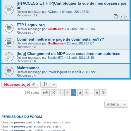
[HTACCESS ET FTP]Cmt bloquer la vue de mes dossiers par
url
Dernier message par
ACross
«
04 sept. 2011 16:01
Réponses :
12
1
2
FTP Legtux.org
Dernier message par
Guillaume
«
03 sept. 2011 19:04
Réponses :
4
Comment mettre une page de commentaires???
Dernier message par
Guillaume
«
23 août 2011 14:07
Réponses :
2
[bug] Changement de MDP avec caractères non autorisés
Dernier message par
Bastien572
«
16 août 2011 16:28
Réponses :
6
Maintenance
Dernier message par
PokePingouin
«
08 août 2011 09:23
Réponses :
4
Nouveau sujet
Page
3
sur
8
1
2
3
4
5
8
Précédente
Suivante
176 sujets
…
Aller à
PERMISSIONS DU FORUM
Vous
ne pouvez pas
poster de nouveaux sujets
Vous
ne pouvez pas
répondre aux sujets
Vous
ne pouvez pas
modifier vos messages