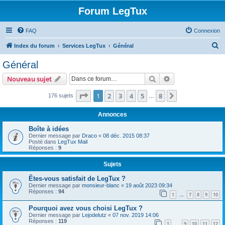
Forum LegTux
FAQ
Connexion
R
Index du forum
Services LegTux
Général
e
Général
c
Rechercher
Recherche avanc
Nouveau sujet
h
e
Page
1
sur
8
1
2
3
4
5
8
Suivante
176 sujets
…
r
Annonces
c
Boîte à idées
h
Dernier message par
Draco
«
08 déc. 2015 08:37
Posté dans
LegTux Mail
e
Réponses :
9
r
Sujets
Êtes-vous satisfait de LegTux ?
Dernier message par
monsieur-blanc
«
19 août 2023 09:34
Réponses :
94
1
7
8
9
10
…
Pourquoi avez vous choisi LegTux ?
Dernier message par
Lejodelutz
«
07 nov. 2019 14:06
Réponses :
119
1
9
10
11
12
…