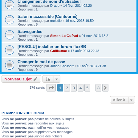
Changement de nom d'utilisateur
Dernier message par
Draco
«
14 févr. 2014 02:20
Réponses :
1
Salon inaccessible (Contourné)
Dernier message par
melodie
«
16 nov. 2013 19:50
Réponses :
6
Sauvegardes
Dernier message par
Simon Le Guével
«
01 nov. 2013 18:21
Réponses :
1
[RESOLU] installer un forum fluxBB
Dernier message par
Guillaume
«
17 août 2013 22:48
Réponses :
2
Changer le mot de passe
Dernier message par
Johan Chalibert
«
01 août 2013 21:38
Réponses :
9
Nouveau sujet
Page
1
sur
8
1
2
3
4
5
8
Suivante
176 sujets
…
Aller à
PERMISSIONS DU FORUM
Vous
ne pouvez pas
poster de nouveaux sujets
Vous
ne pouvez pas
répondre aux sujets
Vous
ne pouvez pas
modifier vos messages
Vous
ne pouvez pas
supprimer vos messages
Vous
ne pouvez pas
joindre des fichiers