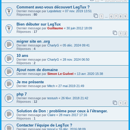
Comment avez-vous découvert LegTux ?
Dernier message par
Lejodelutz
«
07 nov. 2019 13:51
Réponses :
80
1
6
7
8
9
…
Bien débuter sur LegTux
Dernier message par
Guillaume
«
30 juin 2012 18:09
Réponses :
17
1
2
migrer site en .org
Dernier message par
CharlyG
«
05 déc. 2024 09:41
Réponses :
4
10 ans
Dernier message par
CharlyG
«
28 nov. 2024 06:50
Réponses :
2
Ajout nom de domaine
Dernier message par
Simon Le Guével
«
13 avr. 2020 15:38
Je me présente
Dernier message par
Mitch
«
27 mai 2019 21:49
php 7
Dernier message par
testush
«
26 févr. 2018 21:42
Réponses :
12
1
2
Solution de Don : problème pour ceux à l'étranger.
Dernier message par
Claire
«
28 mars 2017 17:16
Réponses :
1
Contacter l'équipe de LegTux ?
Dernier message par
torxxl
«
16 déc. 2016 08:09