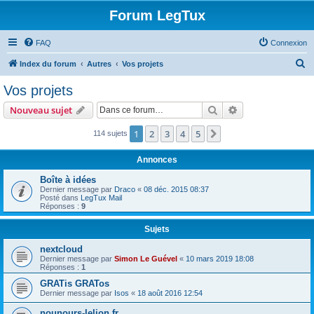
Forum LegTux
FAQ
Connexion
R
Index du forum
Autres
Vos projets
e
Vos projets
c
Rechercher
Recherche avanc
Nouveau sujet
h
e
1
2
3
4
5
Suivante
114 sujets
r
Annonces
c
Boîte à idées
h
Dernier message par
Draco
«
08 déc. 2015 08:37
Posté dans
LegTux Mail
e
Réponses :
9
r
Sujets
nextcloud
Dernier message par
Simon Le Guével
«
10 mars 2019 18:08
Réponses :
1
GRATis GRATos
Dernier message par
Isos
«
18 août 2016 12:54
nounours-lelion.fr