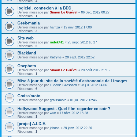
Réponses :
4
logiciel, connexion à la BDD
Dernier message par
Simon Le Guével
«
06 déc. 2012 00:27
Réponses :
1
Geek-mania
Dernier message par
hamza
«
19 nov. 2012 17:00
Réponses :
3
Site web
Dernier message par
radek411
«
25 sept. 2012 10:27
Réponses :
5
Blackland
Dernier message par
Katryne
«
20 sept. 2012 22:52
Onephoto
Dernier message par
Simon Le Guével
«
20 août 2012 21:15
Réponses :
1
Mise à jour du site de la société d'astronomie de Limoges
Dernier message par
Ludovic Grossard
«
28 juil. 2012 14:06
Réponses :
6
Graiss'moto
Dernier message par
graissmoto
«
01 juil. 2012 12:46
Hollywood Suggest - Quel film regarder ce soir ?
Dernier message par
wux
«
17 févr. 2012 18:28
Réponses :
1
[projet] A.I.D.E.
Dernier message par
jdboss
«
29 janv. 2012 22:26
Réponses :
1