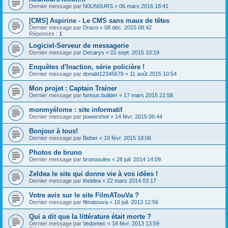
Dernier message par
N0UN0URS
«
06 mars 2016 18:41
[CMS] Aspirine - Le CMS sans maux de têtes
Dernier message par
Draco
«
08 déc. 2015 08:42
Réponses :
1
Logiciel-Serveur de messagerie
Dernier message par
Decarys
«
01 sept. 2015 10:19
Enquêtes d'Inaction, série policière !
Dernier message par
donald12345678
«
11 août 2015 10:54
Mon projet : Captain Trainer
Dernier message par
furious.builder
«
17 mars 2015 21:58
monmyélome : site informatif
Dernier message par
powershot
«
14 févr. 2015 06:44
Bonjour à tous!
Dernier message par
Beber
«
10 févr. 2015 18:06
Photos de bruno
Dernier message par
brunooules
«
28 juil. 2014 14:09
ZeIdea le site qui donne vie à vos idées !
Dernier message par
theidea
«
22 mars 2014 03:17
Votre avis sur le site FilmATouVa ?
Dernier message par
filmatouva
«
10 juil. 2013 12:56
Qui a dit que la littérature était morte ?
Dernier message par
Vedomec
«
16 févr. 2013 13:59