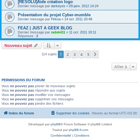
[RESOLU]Aide création logo
Dernier message par
darkeyes
«
09 janv. 2012 14:24
Présentation du projet Cyber-mumble
Dernier message par
Pirkoa
«
14 oct. 2011 20:48
FEAZ | JUST A GEEK BLOG
Dernier message par
radek411
«
11 oct. 2011 18:11
Réponses :
2
Nouveau sujet
1
2
3
4
5
Suivante
114 sujets
Aller à
PERMISSIONS DU FORUM
Vous
ne pouvez pas
poster de nouveaux sujets
Vous
ne pouvez pas
répondre aux sujets
Vous
ne pouvez pas
modifier vos messages
Vous
ne pouvez pas
supprimer vos messages
Vous
ne pouvez pas
joindre des fichiers
Index du forum
Supprimer les cookies
Heures au format
UTC+01:00
Développé par
phpBB
® Forum Software © phpBB Limited
Traduit par
phpBB-fr.com
Confidentialité
|
Conditions