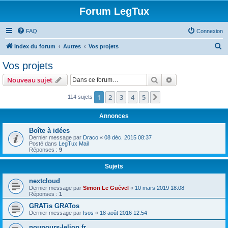
Forum LegTux
FAQ
Connexion
R
Index du forum
Autres
Vos projets
e
Vos projets
c
Rechercher
Recherche avanc
Nouveau sujet
h
e
1
2
3
4
5
Suivante
114 sujets
r
Annonces
c
Boîte à idées
h
Dernier message par
Draco
«
08 déc. 2015 08:37
Posté dans
LegTux Mail
e
Réponses :
9
r
Sujets
nextcloud
Dernier message par
Simon Le Guével
«
10 mars 2019 18:08
Réponses :
1
GRATis GRATos
Dernier message par
Isos
«
18 août 2016 12:54
nounours-lelion.fr