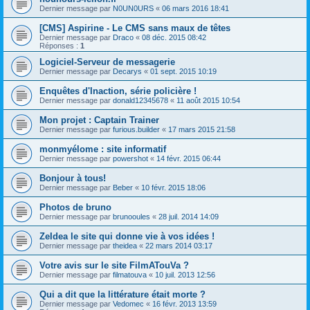
Dernier message par
N0UN0URS
«
06 mars 2016 18:41
[CMS] Aspirine - Le CMS sans maux de têtes
Dernier message par
Draco
«
08 déc. 2015 08:42
Réponses :
1
Logiciel-Serveur de messagerie
Dernier message par
Decarys
«
01 sept. 2015 10:19
Enquêtes d'Inaction, série policière !
Dernier message par
donald12345678
«
11 août 2015 10:54
Mon projet : Captain Trainer
Dernier message par
furious.builder
«
17 mars 2015 21:58
monmyélome : site informatif
Dernier message par
powershot
«
14 févr. 2015 06:44
Bonjour à tous!
Dernier message par
Beber
«
10 févr. 2015 18:06
Photos de bruno
Dernier message par
brunooules
«
28 juil. 2014 14:09
ZeIdea le site qui donne vie à vos idées !
Dernier message par
theidea
«
22 mars 2014 03:17
Votre avis sur le site FilmATouVa ?
Dernier message par
filmatouva
«
10 juil. 2013 12:56
Qui a dit que la littérature était morte ?
Dernier message par
Vedomec
«
16 févr. 2013 13:59