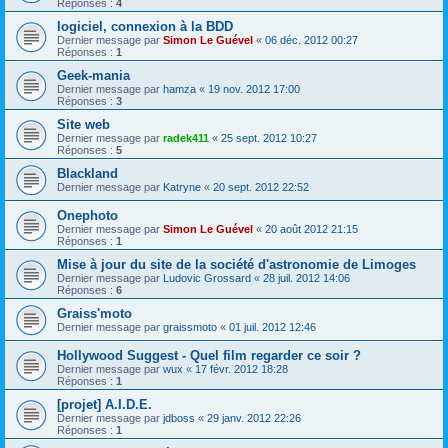
Réponses :
4
logiciel, connexion à la BDD
Dernier message par
Simon Le Guével
«
06 déc. 2012 00:27
Réponses :
1
Geek-mania
Dernier message par
hamza
«
19 nov. 2012 17:00
Réponses :
3
Site web
Dernier message par
radek411
«
25 sept. 2012 10:27
Réponses :
5
Blackland
Dernier message par
Katryne
«
20 sept. 2012 22:52
Onephoto
Dernier message par
Simon Le Guével
«
20 août 2012 21:15
Réponses :
1
Mise à jour du site de la société d'astronomie de Limoges
Dernier message par
Ludovic Grossard
«
28 juil. 2012 14:06
Réponses :
6
Graiss'moto
Dernier message par
graissmoto
«
01 juil. 2012 12:46
Hollywood Suggest - Quel film regarder ce soir ?
Dernier message par
wux
«
17 févr. 2012 18:28
Réponses :
1
[projet] A.I.D.E.
Dernier message par
jdboss
«
29 janv. 2012 22:26
Réponses :
1