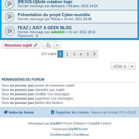
[RESOLU]Aide création logo
Dernier message par
darkeyes
«
09 janv. 2012 14:24
Présentation du projet Cyber-mumble
Dernier message par
Pirkoa
«
14 oct. 2011 20:48
FEAZ | JUST A GEEK BLOG
Dernier message par
radek411
«
11 oct. 2011 18:11
Réponses :
2
Nouveau sujet
1
2
3
4
5
Suivante
114 sujets
Aller à
PERMISSIONS DU FORUM
Vous
ne pouvez pas
poster de nouveaux sujets
Vous
ne pouvez pas
répondre aux sujets
Vous
ne pouvez pas
modifier vos messages
Vous
ne pouvez pas
supprimer vos messages
Vous
ne pouvez pas
joindre des fichiers
Index du forum
Supprimer les cookies
Heures au format
UTC+01:00
Développé par
phpBB
® Forum Software © phpBB Limited
Traduit par
phpBB-fr.com
Confidentialité
|
Conditions