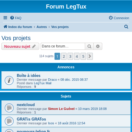
Forum LegTux
FAQ
Connexion
R
Index du forum
Autres
Vos projets
e
Vos projets
c
Rechercher
Recherche avanc
Nouveau sujet
h
e
1
2
3
4
5
Suivante
114 sujets
r
Annonces
c
Boîte à idées
h
Dernier message par
Draco
«
08 déc. 2015 08:37
Posté dans
LegTux Mail
e
Réponses :
9
r
Sujets
nextcloud
Dernier message par
Simon Le Guével
«
10 mars 2019 18:08
Réponses :
1
GRATis GRATos
Dernier message par
Isos
«
18 août 2016 12:54
nounours-lelion.fr