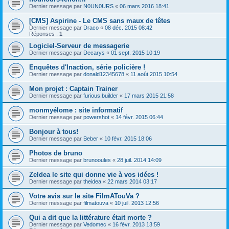
Dernier message par
N0UN0URS
«
06 mars 2016 18:41
[CMS] Aspirine - Le CMS sans maux de têtes
Dernier message par
Draco
«
08 déc. 2015 08:42
Réponses :
1
Logiciel-Serveur de messagerie
Dernier message par
Decarys
«
01 sept. 2015 10:19
Enquêtes d'Inaction, série policière !
Dernier message par
donald12345678
«
11 août 2015 10:54
Mon projet : Captain Trainer
Dernier message par
furious.builder
«
17 mars 2015 21:58
monmyélome : site informatif
Dernier message par
powershot
«
14 févr. 2015 06:44
Bonjour à tous!
Dernier message par
Beber
«
10 févr. 2015 18:06
Photos de bruno
Dernier message par
brunooules
«
28 juil. 2014 14:09
ZeIdea le site qui donne vie à vos idées !
Dernier message par
theidea
«
22 mars 2014 03:17
Votre avis sur le site FilmATouVa ?
Dernier message par
filmatouva
«
10 juil. 2013 12:56
Qui a dit que la littérature était morte ?
Dernier message par
Vedomec
«
16 févr. 2013 13:59