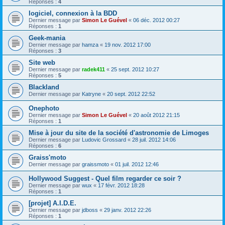
Réponses :
4
logiciel, connexion à la BDD
Dernier message par
Simon Le Guével
«
06 déc. 2012 00:27
Réponses :
1
Geek-mania
Dernier message par
hamza
«
19 nov. 2012 17:00
Réponses :
3
Site web
Dernier message par
radek411
«
25 sept. 2012 10:27
Réponses :
5
Blackland
Dernier message par
Katryne
«
20 sept. 2012 22:52
Onephoto
Dernier message par
Simon Le Guével
«
20 août 2012 21:15
Réponses :
1
Mise à jour du site de la société d'astronomie de Limoges
Dernier message par
Ludovic Grossard
«
28 juil. 2012 14:06
Réponses :
6
Graiss'moto
Dernier message par
graissmoto
«
01 juil. 2012 12:46
Hollywood Suggest - Quel film regarder ce soir ?
Dernier message par
wux
«
17 févr. 2012 18:28
Réponses :
1
[projet] A.I.D.E.
Dernier message par
jdboss
«
29 janv. 2012 22:26
Réponses :
1