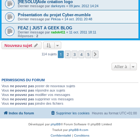
[RESOLU]Aide création logo
Dernier message par
darkeyes
«
09 janv. 2012 14:24
Présentation du projet Cyber-mumble
Dernier message par
Pirkoa
«
14 oct. 2011 20:48
FEAZ | JUST A GEEK BLOG
Dernier message par
radek411
«
11 oct. 2011 18:11
Réponses :
2
Nouveau sujet
1
2
3
4
5
Suivante
114 sujets
Aller à
PERMISSIONS DU FORUM
Vous
ne pouvez pas
poster de nouveaux sujets
Vous
ne pouvez pas
répondre aux sujets
Vous
ne pouvez pas
modifier vos messages
Vous
ne pouvez pas
supprimer vos messages
Vous
ne pouvez pas
joindre des fichiers
Index du forum
Supprimer les cookies
Heures au format
UTC+01:00
Développé par
phpBB
® Forum Software © phpBB Limited
Traduit par
phpBB-fr.com
Confidentialité
|
Conditions