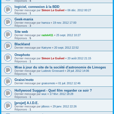
Réponses :
4
logiciel, connexion à la BDD
Dernier message par
Simon Le Guével
«
06 déc. 2012 00:27
Réponses :
1
Geek-mania
Dernier message par
hamza
«
19 nov. 2012 17:00
Réponses :
3
Site web
Dernier message par
radek411
«
25 sept. 2012 10:27
Réponses :
5
Blackland
Dernier message par
Katryne
«
20 sept. 2012 22:52
Onephoto
Dernier message par
Simon Le Guével
«
20 août 2012 21:15
Réponses :
1
Mise à jour du site de la société d'astronomie de Limoges
Dernier message par
Ludovic Grossard
«
28 juil. 2012 14:06
Réponses :
6
Graiss'moto
Dernier message par
graissmoto
«
01 juil. 2012 12:46
Hollywood Suggest - Quel film regarder ce soir ?
Dernier message par
wux
«
17 févr. 2012 18:28
Réponses :
1
[projet] A.I.D.E.
Dernier message par
jdboss
«
29 janv. 2012 22:26
Réponses :
1