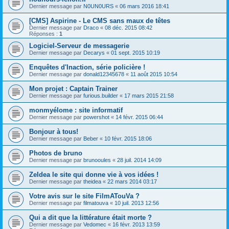
Dernier message par
N0UN0URS
«
06 mars 2016 18:41
[CMS] Aspirine - Le CMS sans maux de têtes
Dernier message par
Draco
«
08 déc. 2015 08:42
Réponses :
1
Logiciel-Serveur de messagerie
Dernier message par
Decarys
«
01 sept. 2015 10:19
Enquêtes d'Inaction, série policière !
Dernier message par
donald12345678
«
11 août 2015 10:54
Mon projet : Captain Trainer
Dernier message par
furious.builder
«
17 mars 2015 21:58
monmyélome : site informatif
Dernier message par
powershot
«
14 févr. 2015 06:44
Bonjour à tous!
Dernier message par
Beber
«
10 févr. 2015 18:06
Photos de bruno
Dernier message par
brunooules
«
28 juil. 2014 14:09
ZeIdea le site qui donne vie à vos idées !
Dernier message par
theidea
«
22 mars 2014 03:17
Votre avis sur le site FilmATouVa ?
Dernier message par
filmatouva
«
10 juil. 2013 12:56
Qui a dit que la littérature était morte ?
Dernier message par
Vedomec
«
16 févr. 2013 13:59