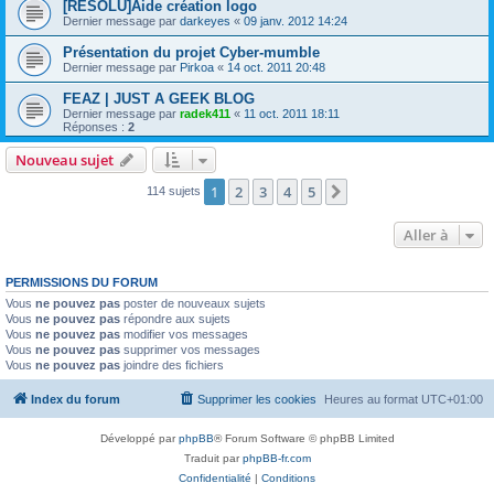
[RESOLU]Aide création logo
Dernier message par
darkeyes
«
09 janv. 2012 14:24
Présentation du projet Cyber-mumble
Dernier message par
Pirkoa
«
14 oct. 2011 20:48
FEAZ | JUST A GEEK BLOG
Dernier message par
radek411
«
11 oct. 2011 18:11
Réponses :
2
Nouveau sujet
1
2
3
4
5
Suivante
114 sujets
Aller à
PERMISSIONS DU FORUM
Vous
ne pouvez pas
poster de nouveaux sujets
Vous
ne pouvez pas
répondre aux sujets
Vous
ne pouvez pas
modifier vos messages
Vous
ne pouvez pas
supprimer vos messages
Vous
ne pouvez pas
joindre des fichiers
Index du forum
Supprimer les cookies
Heures au format
UTC+01:00
Développé par
phpBB
® Forum Software © phpBB Limited
Traduit par
phpBB-fr.com
Confidentialité
|
Conditions