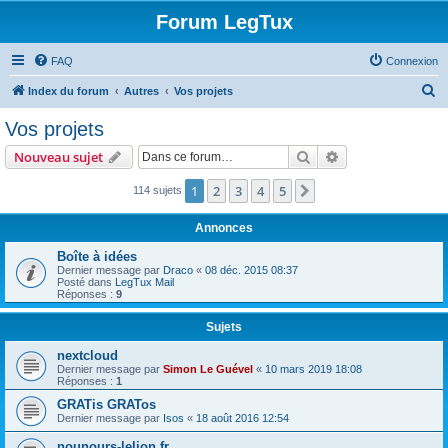
Forum LegTux
FAQ
Connexion
R
Index du forum
Autres
Vos projets
e
Vos projets
c
Rechercher
Recherche avanc
Nouveau sujet
h
e
1
2
3
4
5
Suivante
114 sujets
r
Annonces
c
Boîte à idées
h
Dernier message par
Draco
«
08 déc. 2015 08:37
Posté dans
LegTux Mail
e
Réponses :
9
r
Sujets
nextcloud
Dernier message par
Simon Le Guével
«
10 mars 2019 18:08
Réponses :
1
GRATis GRATos
Dernier message par
Isos
«
18 août 2016 12:54
nounours-lelion.fr