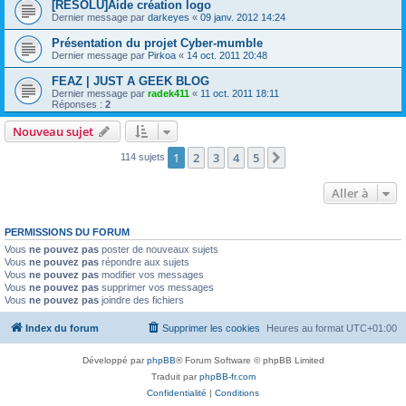
[RESOLU]Aide création logo
Dernier message par
darkeyes
«
09 janv. 2012 14:24
Présentation du projet Cyber-mumble
Dernier message par
Pirkoa
«
14 oct. 2011 20:48
FEAZ | JUST A GEEK BLOG
Dernier message par
radek411
«
11 oct. 2011 18:11
Réponses :
2
Nouveau sujet
1
2
3
4
5
Suivante
114 sujets
Aller à
PERMISSIONS DU FORUM
Vous
ne pouvez pas
poster de nouveaux sujets
Vous
ne pouvez pas
répondre aux sujets
Vous
ne pouvez pas
modifier vos messages
Vous
ne pouvez pas
supprimer vos messages
Vous
ne pouvez pas
joindre des fichiers
Index du forum
Supprimer les cookies
Heures au format
UTC+01:00
Développé par
phpBB
® Forum Software © phpBB Limited
Traduit par
phpBB-fr.com
Confidentialité
|
Conditions