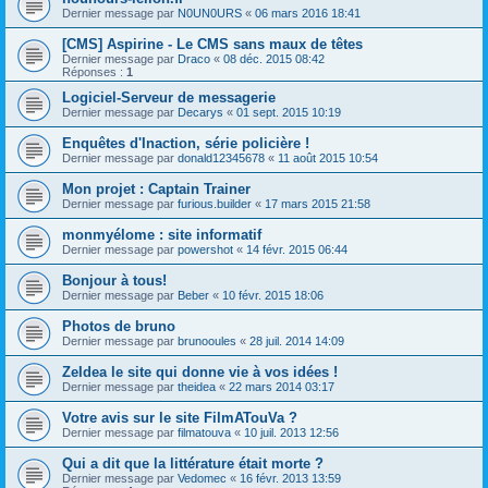
Dernier message par
N0UN0URS
«
06 mars 2016 18:41
[CMS] Aspirine - Le CMS sans maux de têtes
Dernier message par
Draco
«
08 déc. 2015 08:42
Réponses :
1
Logiciel-Serveur de messagerie
Dernier message par
Decarys
«
01 sept. 2015 10:19
Enquêtes d'Inaction, série policière !
Dernier message par
donald12345678
«
11 août 2015 10:54
Mon projet : Captain Trainer
Dernier message par
furious.builder
«
17 mars 2015 21:58
monmyélome : site informatif
Dernier message par
powershot
«
14 févr. 2015 06:44
Bonjour à tous!
Dernier message par
Beber
«
10 févr. 2015 18:06
Photos de bruno
Dernier message par
brunooules
«
28 juil. 2014 14:09
ZeIdea le site qui donne vie à vos idées !
Dernier message par
theidea
«
22 mars 2014 03:17
Votre avis sur le site FilmATouVa ?
Dernier message par
filmatouva
«
10 juil. 2013 12:56
Qui a dit que la littérature était morte ?
Dernier message par
Vedomec
«
16 févr. 2013 13:59