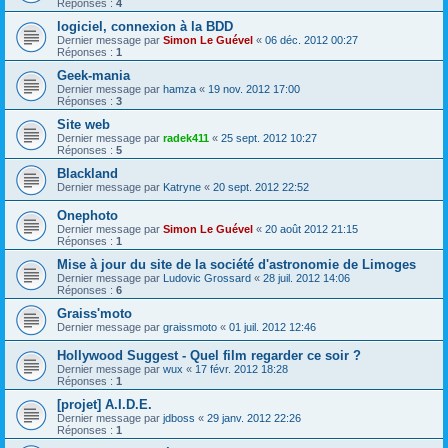
Réponses :
4
logiciel, connexion à la BDD
Dernier message par
Simon Le Guével
«
06 déc. 2012 00:27
Réponses :
1
Geek-mania
Dernier message par
hamza
«
19 nov. 2012 17:00
Réponses :
3
Site web
Dernier message par
radek411
«
25 sept. 2012 10:27
Réponses :
5
Blackland
Dernier message par
Katryne
«
20 sept. 2012 22:52
Onephoto
Dernier message par
Simon Le Guével
«
20 août 2012 21:15
Réponses :
1
Mise à jour du site de la société d'astronomie de Limoges
Dernier message par
Ludovic Grossard
«
28 juil. 2012 14:06
Réponses :
6
Graiss'moto
Dernier message par
graissmoto
«
01 juil. 2012 12:46
Hollywood Suggest - Quel film regarder ce soir ?
Dernier message par
wux
«
17 févr. 2012 18:28
Réponses :
1
[projet] A.I.D.E.
Dernier message par
jdboss
«
29 janv. 2012 22:26
Réponses :
1