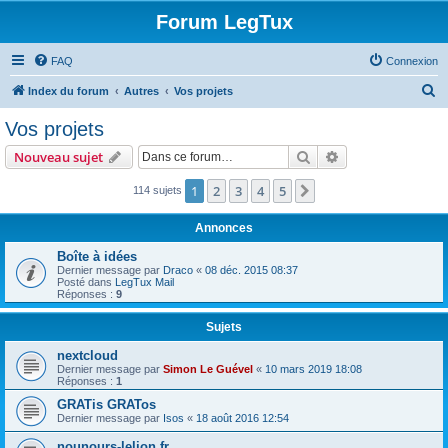
Forum LegTux
FAQ
Connexion
R
Index du forum
Autres
Vos projets
e
Vos projets
c
Rechercher
Recherche avanc
Nouveau sujet
h
e
1
2
3
4
5
Suivante
114 sujets
r
Annonces
c
Boîte à idées
h
Dernier message par
Draco
«
08 déc. 2015 08:37
Posté dans
LegTux Mail
e
Réponses :
9
r
Sujets
nextcloud
Dernier message par
Simon Le Guével
«
10 mars 2019 18:08
Réponses :
1
GRATis GRATos
Dernier message par
Isos
«
18 août 2016 12:54
nounours-lelion.fr