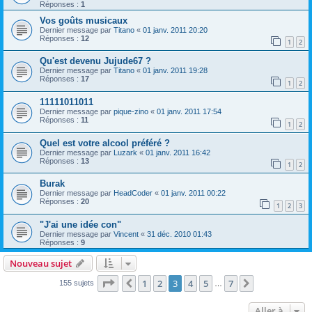
Réponses :
1
Vos goûts musicaux
Dernier message par
Titano
«
01 janv. 2011 20:20
Réponses :
12
1
2
Qu'est devenu Jujude67 ?
Dernier message par
Titano
«
01 janv. 2011 19:28
Réponses :
17
1
2
11111011011
Dernier message par
pique-zino
«
01 janv. 2011 17:54
Réponses :
11
1
2
Quel est votre alcool préféré ?
Dernier message par
Luzark
«
01 janv. 2011 16:42
Réponses :
13
1
2
Burak
Dernier message par
HeadCoder
«
01 janv. 2011 00:22
Réponses :
20
1
2
3
"J'ai une idée con"
Dernier message par
Vincent
«
31 déc. 2010 01:43
Réponses :
9
Nouveau sujet
Page
3
sur
7
1
2
3
4
5
7
Précédente
Suivante
155 sujets
…
Aller à