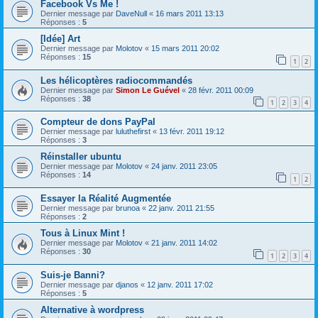
Facebook Vs Me !
Dernier message par
DaveNull
«
16 mars 2011 13:13
Réponses :
5
[Idée] Art
Dernier message par
Molotov
«
15 mars 2011 20:02
Réponses :
15
1
2
Les hélicoptères radiocommandés
Dernier message par
Simon Le Guével
«
28 févr. 2011 00:09
Réponses :
38
1
2
3
4
Compteur de dons PayPal
Dernier message par
luluthefirst
«
13 févr. 2011 19:12
Réponses :
3
Réinstaller ubuntu
Dernier message par
Molotov
«
24 janv. 2011 23:05
Réponses :
14
1
2
Essayer la Réalité Augmentée
Dernier message par
brunoa
«
22 janv. 2011 21:55
Réponses :
2
Tous à Linux Mint !
Dernier message par
Molotov
«
21 janv. 2011 14:02
Réponses :
30
1
2
3
4
Suis-je Banni?
Dernier message par
djanos
«
12 janv. 2011 17:02
Réponses :
5
Alternative à wordpress