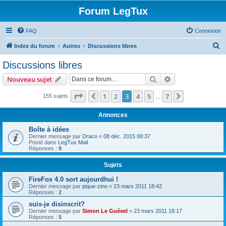
Forum LegTux
FAQ
Connexion
R
Index du forum
Autres
Discussions libres
e
Discussions libres
c
Rechercher
Recherche avanc
Nouveau sujet
h
e
Page
3
sur
7
1
2
3
4
5
7
Précédente
Suivante
155 sujets
…
r
Annonces
c
Boîte à idées
h
Dernier message par
Draco
«
08 déc. 2015 08:37
Posté dans
LegTux Mail
e
Réponses :
9
r
Sujets
FireFox 4.0 sort aujourdhui !
Dernier message par
pique-zino
«
23 mars 2011 18:42
Réponses :
2
suis-je disinscrit?
Dernier message par
Simon Le Guével
«
23 mars 2011 18:17
Réponses :
5