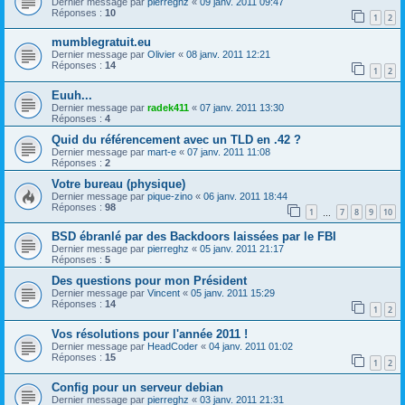
Dernier message par
pierreghz
«
09 janv. 2011 09:47
Réponses :
10
1
2
mumblegratuit.eu
Dernier message par
Olivier
«
08 janv. 2011 12:21
Réponses :
14
1
2
Euuh...
Dernier message par
radek411
«
07 janv. 2011 13:30
Réponses :
4
Quid du référencement avec un TLD en .42 ?
Dernier message par
mart-e
«
07 janv. 2011 11:08
Réponses :
2
Votre bureau (physique)
Dernier message par
pique-zino
«
06 janv. 2011 18:44
Réponses :
98
1
7
8
9
10
…
BSD ébranlé par des Backdoors laissées par le FBI
Dernier message par
pierreghz
«
05 janv. 2011 21:17
Réponses :
5
Des questions pour mon Président
Dernier message par
Vincent
«
05 janv. 2011 15:29
Réponses :
14
1
2
Vos résolutions pour l'année 2011 !
Dernier message par
HeadCoder
«
04 janv. 2011 01:02
Réponses :
15
1
2
Config pour un serveur debian
Dernier message par
pierreghz
«
03 janv. 2011 21:31