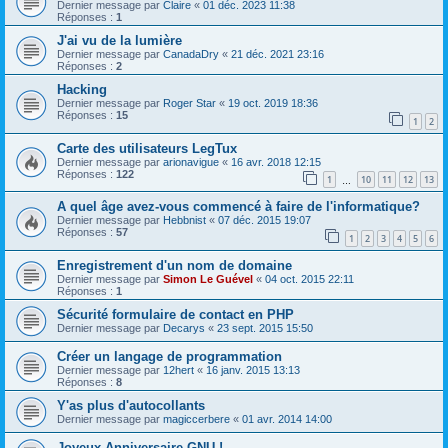
Dernier message par
Claire
«
01 déc. 2023 11:38
Réponses :
1
J'ai vu de la lumière
Dernier message par
CanadaDry
«
21 déc. 2021 23:16
Réponses :
2
Hacking
Dernier message par
Roger Star
«
19 oct. 2019 18:36
Réponses :
15
1
2
Carte des utilisateurs LegTux
Dernier message par
arionavigue
«
16 avr. 2018 12:15
Réponses :
122
1
10
11
12
13
…
A quel âge avez-vous commencé à faire de l'informatique?
Dernier message par
Hebbnist
«
07 déc. 2015 19:07
Réponses :
57
1
2
3
4
5
6
Enregistrement d'un nom de domaine
Dernier message par
Simon Le Guével
«
04 oct. 2015 22:11
Réponses :
1
Sécurité formulaire de contact en PHP
Dernier message par
Decarys
«
23 sept. 2015 15:50
Créer un langage de programmation
Dernier message par
12hert
«
16 janv. 2015 13:13
Réponses :
8
Y'as plus d'autocollants
Dernier message par
magiccerbere
«
01 avr. 2014 14:00
Joyeux Anniversaire GNU !