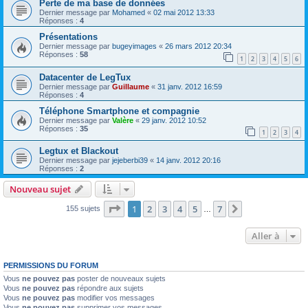
Perte de ma base de données
Dernier message par
Mohamed
«
02 mai 2012 13:33
Réponses :
4
Présentations
Dernier message par
bugeyimages
«
26 mars 2012 20:34
Réponses :
58
1
2
3
4
5
6
Datacenter de LegTux
Dernier message par
Guillaume
«
31 janv. 2012 16:59
Réponses :
4
Téléphone Smartphone et compagnie
Dernier message par
Valère
«
29 janv. 2012 10:52
Réponses :
35
1
2
3
4
Legtux et Blackout
Dernier message par
jejeberbi39
«
14 janv. 2012 20:16
Réponses :
2
Nouveau sujet
Page
1
sur
7
1
2
3
4
5
7
Suivante
155 sujets
…
Aller à
PERMISSIONS DU FORUM
Vous
ne pouvez pas
poster de nouveaux sujets
Vous
ne pouvez pas
répondre aux sujets
Vous
ne pouvez pas
modifier vos messages
Vous
ne pouvez pas
supprimer vos messages