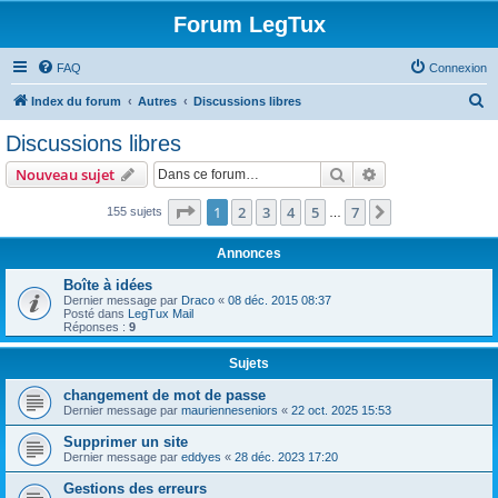
Forum LegTux
FAQ
Connexion
R
Index du forum
Autres
Discussions libres
e
Discussions libres
c
Rechercher
Recherche avanc
Nouveau sujet
h
e
Page
1
sur
7
1
2
3
4
5
7
Suivante
155 sujets
…
r
Annonces
c
Boîte à idées
h
Dernier message par
Draco
«
08 déc. 2015 08:37
Posté dans
LegTux Mail
e
Réponses :
9
r
Sujets
changement de mot de passe
Dernier message par
maurienneseniors
«
22 oct. 2025 15:53
Supprimer un site
Dernier message par
eddyes
«
28 déc. 2023 17:20
Gestions des erreurs