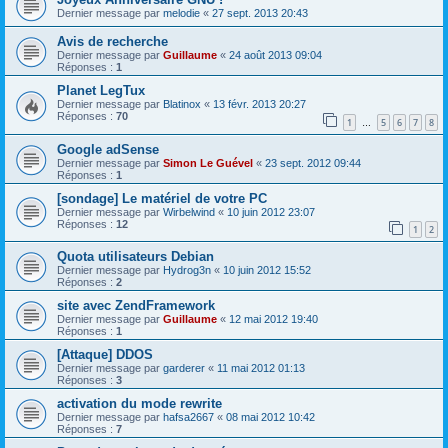
Dernier message par
melodie
«
27 sept. 2013 20:43
Avis de recherche
Dernier message par
Guillaume
«
24 août 2013 09:04
Réponses :
1
Planet LegTux
Dernier message par
Blatinox
«
13 févr. 2013 20:27
Réponses :
70
1
5
6
7
8
…
Google adSense
Dernier message par
Simon Le Guével
«
23 sept. 2012 09:44
Réponses :
1
[sondage] Le matériel de votre PC
Dernier message par
Wirbelwind
«
10 juin 2012 23:07
Réponses :
12
1
2
Quota utilisateurs Debian
Dernier message par
Hydrog3n
«
10 juin 2012 15:52
Réponses :
2
site avec ZendFramework
Dernier message par
Guillaume
«
12 mai 2012 19:40
Réponses :
1
[Attaque] DDOS
Dernier message par
garderer
«
11 mai 2012 01:13
Réponses :
3
activation du mode rewrite
Dernier message par
hafsa2667
«
08 mai 2012 10:42
Réponses :
7