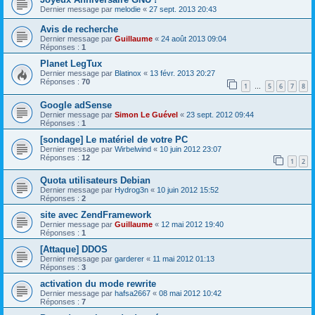
Dernier message par
melodie
«
27 sept. 2013 20:43
Avis de recherche
Dernier message par
Guillaume
«
24 août 2013 09:04
Réponses :
1
Planet LegTux
Dernier message par
Blatinox
«
13 févr. 2013 20:27
Réponses :
70
1
5
6
7
8
…
Google adSense
Dernier message par
Simon Le Guével
«
23 sept. 2012 09:44
Réponses :
1
[sondage] Le matériel de votre PC
Dernier message par
Wirbelwind
«
10 juin 2012 23:07
Réponses :
12
1
2
Quota utilisateurs Debian
Dernier message par
Hydrog3n
«
10 juin 2012 15:52
Réponses :
2
site avec ZendFramework
Dernier message par
Guillaume
«
12 mai 2012 19:40
Réponses :
1
[Attaque] DDOS
Dernier message par
garderer
«
11 mai 2012 01:13
Réponses :
3
activation du mode rewrite
Dernier message par
hafsa2667
«
08 mai 2012 10:42
Réponses :
7