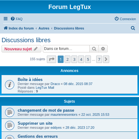
Forum LegTux
FAQ
Connexion
R
Index du forum
Autres
Discussions libres
e
Discussions libres
c
Rechercher
Recherche avanc
Nouveau sujet
h
e
Page
1
sur
7
1
2
3
4
5
7
Suivante
155 sujets
…
r
Annonces
c
Boîte à idées
h
Dernier message par
Draco
«
08 déc. 2015 08:37
Posté dans
LegTux Mail
e
Réponses :
9
r
Sujets
changement de mot de passe
Dernier message par
maurienneseniors
«
22 oct. 2025 15:53
Supprimer un site
Dernier message par
eddyes
«
28 déc. 2023 17:20
Gestions des erreurs