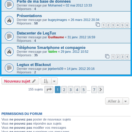
Perte de ma base de données
Dernier message par
Mohamed
«
02 mai 2012 13:33
Réponses :
4
Présentations
Dernier message par
bugeyimages
«
26 mars 2012 20:34
Réponses :
58
1
2
3
4
5
6
Datacenter de LegTux
Dernier message par
Guillaume
«
31 janv. 2012 16:59
Réponses :
4
Téléphone Smartphone et compagnie
Dernier message par
Valère
«
29 janv. 2012 10:52
Réponses :
35
1
2
3
4
Legtux et Blackout
Dernier message par
jejeberbi39
«
14 janv. 2012 20:16
Réponses :
2
Nouveau sujet
Page
1
sur
7
1
2
3
4
5
7
Suivante
155 sujets
…
Aller à
PERMISSIONS DU FORUM
Vous
ne pouvez pas
poster de nouveaux sujets
Vous
ne pouvez pas
répondre aux sujets
Vous
ne pouvez pas
modifier vos messages
Vous
ne pouvez pas
supprimer vos messages