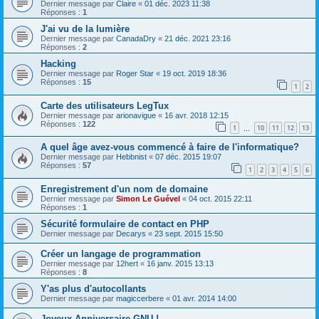
Dernier message par
Claire
«
01 déc. 2023 11:38
Réponses :
1
J'ai vu de la lumière
Dernier message par
CanadaDry
«
21 déc. 2021 23:16
Réponses :
2
Hacking
Dernier message par
Roger Star
«
19 oct. 2019 18:36
Réponses :
15
1
2
Carte des utilisateurs LegTux
Dernier message par
arionavigue
«
16 avr. 2018 12:15
Réponses :
122
1
10
11
12
13
…
A quel âge avez-vous commencé à faire de l'informatique?
Dernier message par
Hebbnist
«
07 déc. 2015 19:07
Réponses :
57
1
2
3
4
5
6
Enregistrement d'un nom de domaine
Dernier message par
Simon Le Guével
«
04 oct. 2015 22:11
Réponses :
1
Sécurité formulaire de contact en PHP
Dernier message par
Decarys
«
23 sept. 2015 15:50
Créer un langage de programmation
Dernier message par
12hert
«
16 janv. 2015 13:13
Réponses :
8
Y'as plus d'autocollants
Dernier message par
magiccerbere
«
01 avr. 2014 14:00
Joyeux Anniversaire GNU !