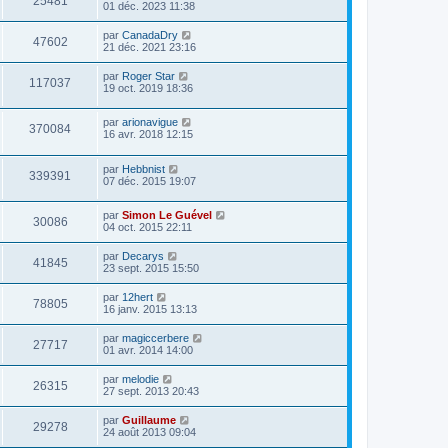
25481
01 déc. 2023 11:38
par
CanadaDry
47602
21 déc. 2021 23:16
par
Roger Star
117037
19 oct. 2019 18:36
par
arionavigue
370084
16 avr. 2018 12:15
par
Hebbnist
339391
07 déc. 2015 19:07
par
Simon Le Guével
30086
04 oct. 2015 22:11
par
Decarys
41845
23 sept. 2015 15:50
par
12hert
78805
16 janv. 2015 13:13
par
magiccerbere
27717
01 avr. 2014 14:00
par
melodie
26315
27 sept. 2013 20:43
par
Guillaume
29278
24 août 2013 09:04