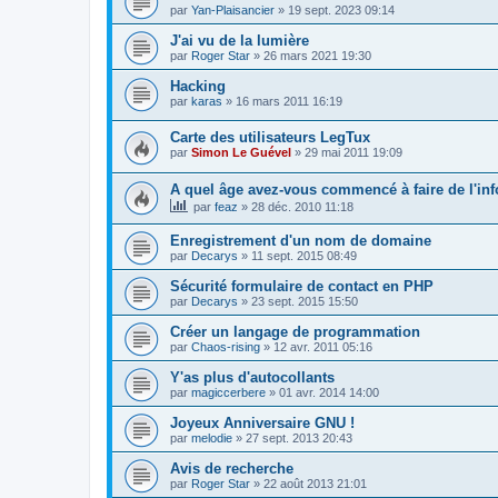
par
Yan-Plaisancier
»
19 sept. 2023 09:14
J'ai vu de la lumière
par
Roger Star
»
26 mars 2021 19:30
Hacking
par
karas
»
16 mars 2011 16:19
Carte des utilisateurs LegTux
par
Simon Le Guével
»
29 mai 2011 19:09
A quel âge avez-vous commencé à faire de l'in
par
feaz
»
28 déc. 2010 11:18
Enregistrement d'un nom de domaine
par
Decarys
»
11 sept. 2015 08:49
Sécurité formulaire de contact en PHP
par
Decarys
»
23 sept. 2015 15:50
Créer un langage de programmation
par
Chaos-rising
»
12 avr. 2011 05:16
Y'as plus d'autocollants
par
magiccerbere
»
01 avr. 2014 14:00
Joyeux Anniversaire GNU !
par
melodie
»
27 sept. 2013 20:43
Avis de recherche
par
Roger Star
»
22 août 2013 21:01