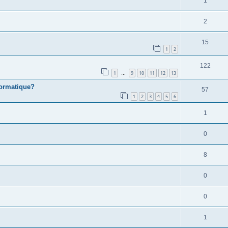
1
2
15
1
2
122
1
9
10
11
12
13
…
formatique?
57
1
2
3
4
5
6
1
0
8
0
0
1