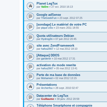
Planet LegTux
par
Valère
»
27 oct. 2010 16:13
Google adSense
par
TheGeekFun
»
23 sept. 2012 07:25
[sondage] Le matériel de votre PC
par
pique-zino
»
23 mars 2011 18:55
Quota utilisateurs Debian
par
Hydrog3n
»
07 juin 2012 20:45
site avec ZendFramework
par
hafsa2667
»
12 mai 2012 18:10
[Attaque] DDOS
par
garderer
»
10 mai 2012 17:31
activation du mode rewrite
par
hafsa2667
»
05 mai 2012 13:41
Perte de ma base de données
par
Mohamed
»
02 mai 2012 13:15
Présentations
par
Archerfou
»
28 sept. 2010 02:47
Datacenter de LegTux
par
Guillaume
»
30 janv. 2012 20:59
Téléphone Smartphone et compagnie