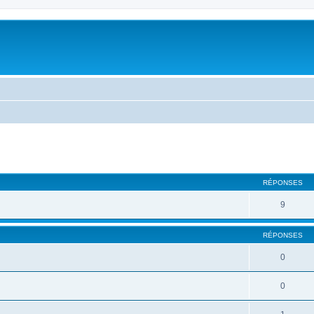
cher
cherche avancée
RÉPONSES
9
RÉPONSES
0
0