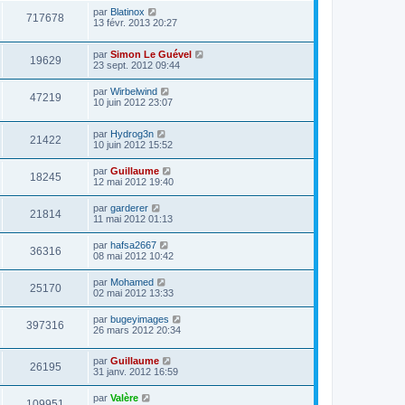
par
Blatinox
717678
13 févr. 2013 20:27
par
Simon Le Guével
19629
23 sept. 2012 09:44
par
Wirbelwind
47219
10 juin 2012 23:07
par
Hydrog3n
21422
10 juin 2012 15:52
par
Guillaume
18245
12 mai 2012 19:40
par
garderer
21814
11 mai 2012 01:13
par
hafsa2667
36316
08 mai 2012 10:42
par
Mohamed
25170
02 mai 2012 13:33
par
bugeyimages
397316
26 mars 2012 20:34
par
Guillaume
26195
31 janv. 2012 16:59
par
Valère
109951