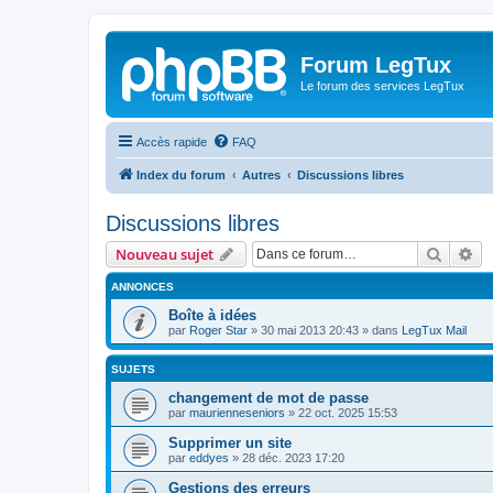
Forum LegTux
Le forum des services LegTux
Accès rapide
FAQ
Index du forum
Autres
Discussions libres
Discussions libres
Recher
Re
Nouveau sujet
ANNONCES
Boîte à idées
par
Roger Star
»
30 mai 2013 20:43
» dans
LegTux Mail
SUJETS
changement de mot de passe
par
maurienneseniors
»
22 oct. 2025 15:53
Supprimer un site
par
eddyes
»
28 déc. 2023 17:20
Gestions des erreurs