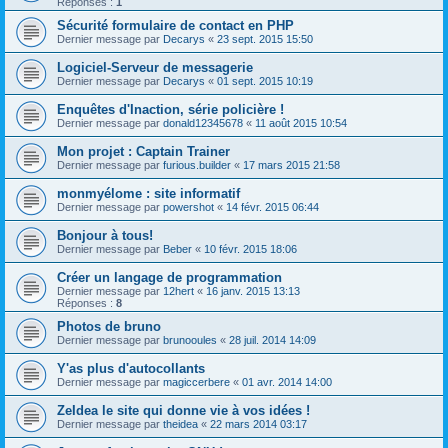
Réponses :
1
Sécurité formulaire de contact en PHP
Dernier message par
Decarys
«
23 sept. 2015 15:50
Logiciel-Serveur de messagerie
Dernier message par
Decarys
«
01 sept. 2015 10:19
Enquêtes d'Inaction, série policière !
Dernier message par
donald12345678
«
11 août 2015 10:54
Mon projet : Captain Trainer
Dernier message par
furious.builder
«
17 mars 2015 21:58
monmyélome : site informatif
Dernier message par
powershot
«
14 févr. 2015 06:44
Bonjour à tous!
Dernier message par
Beber
«
10 févr. 2015 18:06
Créer un langage de programmation
Dernier message par
12hert
«
16 janv. 2015 13:13
Réponses :
8
Photos de bruno
Dernier message par
brunooules
«
28 juil. 2014 14:09
Y'as plus d'autocollants
Dernier message par
magiccerbere
«
01 avr. 2014 14:00
ZeIdea le site qui donne vie à vos idées !
Dernier message par
theidea
«
22 mars 2014 03:17