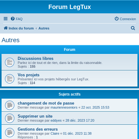
Forum LegTux
FAQ
Connexion
R
Index du forum
Autres
e
Autres
c
Forum
h
e
Discussions libres
Parlez ici de tout et de rien, dans la limite du raisonnable.
r
Sujets :
155
c
Vos projets
Présentez ici vos projets hébergés sur LegTux.
h
Sujets :
114
e
Sujets actifs
r
changement de mot de passe
Dernier message par
maurienneseniors
«
22 oct. 2025 15:53
Supprimer un site
Dernier message par
eddyes
«
28 déc. 2023 17:20
Gestions des erreurs
Dernier message par
Claire
«
01 déc. 2023 11:38
Réponses :
1