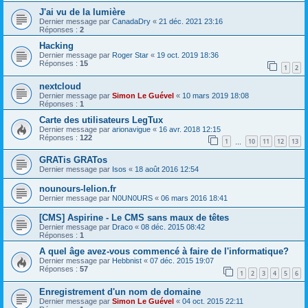
J'ai vu de la lumière
Dernier message par
CanadaDry
«
21 déc. 2021 23:16
Réponses :
2
Hacking
Dernier message par
Roger Star
«
19 oct. 2019 18:36
Réponses :
15
1
2
nextcloud
Dernier message par
Simon Le Guével
«
10 mars 2019 18:08
Réponses :
1
Carte des utilisateurs LegTux
Dernier message par
arionavigue
«
16 avr. 2018 12:15
Réponses :
122
1
10
11
12
13
…
GRATis GRATos
Dernier message par
Isos
«
18 août 2016 12:54
nounours-lelion.fr
Dernier message par
N0UN0URS
«
06 mars 2016 18:41
[CMS] Aspirine - Le CMS sans maux de têtes
Dernier message par
Draco
«
08 déc. 2015 08:42
Réponses :
1
A quel âge avez-vous commencé à faire de l'informatique?
Dernier message par
Hebbnist
«
07 déc. 2015 19:07
Réponses :
57
1
2
3
4
5
6
Enregistrement d'un nom de domaine
Dernier message par
Simon Le Guével
«
04 oct. 2015 22:11