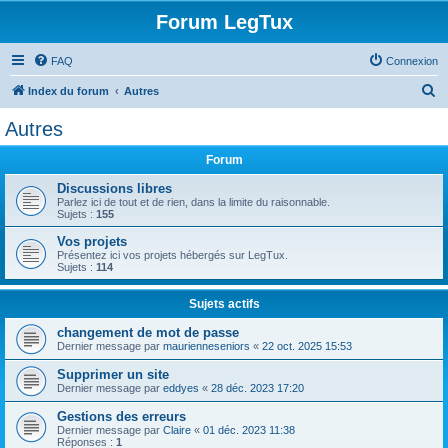
Forum LegTux
FAQ
Connexion
R
Index du forum
Autres
e
Autres
c
Forum
h
e
Discussions libres
Parlez ici de tout et de rien, dans la limite du raisonnable.
r
Sujets :
155
c
Vos projets
Présentez ici vos projets hébergés sur LegTux.
h
Sujets :
114
e
Sujets actifs
r
changement de mot de passe
Dernier message par
maurienneseniors
«
22 oct. 2025 15:53
Supprimer un site
Dernier message par
eddyes
«
28 déc. 2023 17:20
Gestions des erreurs
Dernier message par
Claire
«
01 déc. 2023 11:38
Réponses :
1