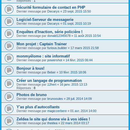
Réponses :
1
Sécurité formulaire de contact en PHP
Dernier message par
Decarys
«
23 sept. 2015 15:50
Logiciel-Serveur de messagerie
Dernier message par
Decarys
«
01 sept. 2015 10:19
Enquêtes d'Inaction, série policière !
Dernier message par
donald12345678
«
11 août 2015 10:54
Mon projet : Captain Trainer
Dernier message par
furious.builder
«
17 mars 2015 21:58
monmyélome : site informatif
Dernier message par
powershot
«
14 févr. 2015 06:44
Bonjour à tous!
Dernier message par
Beber
«
10 févr. 2015 18:06
Créer un langage de programmation
Dernier message par
12hert
«
16 janv. 2015 13:13
Réponses :
8
Photos de bruno
Dernier message par
brunooules
«
28 juil. 2014 14:09
Y'as plus d'autocollants
Dernier message par
magiccerbere
«
01 avr. 2014 14:00
ZeIdea le site qui donne vie à vos idées !
Dernier message par
theidea
«
22 mars 2014 03:17