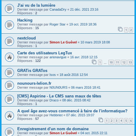
J'ai vu de la lumière
Dernier message par
CanadaDry
«
21 déc. 2021 23:16
Réponses :
2
Hacking
Dernier message par
Roger Star
«
19 oct. 2019 18:36
Réponses :
15
1
2
nextcloud
Dernier message par
Simon Le Guével
«
10 mars 2019 18:08
Réponses :
1
Carte des utilisateurs LegTux
Dernier message par
arionavigue
«
16 avr. 2018 12:15
Réponses :
122
1
10
11
12
13
…
GRATis GRATos
Dernier message par
Isos
«
18 août 2016 12:54
nounours-lelion.fr
Dernier message par
N0UN0URS
«
06 mars 2016 18:41
[CMS] Aspirine - Le CMS sans maux de têtes
Dernier message par
Draco
«
08 déc. 2015 08:42
Réponses :
1
A quel âge avez-vous commencé à faire de l'informatique?
Dernier message par
Hebbnist
«
07 déc. 2015 19:07
Réponses :
57
1
2
3
4
5
6
Enregistrement d'un nom de domaine
Dernier message par
Simon Le Guével
«
04 oct. 2015 22:11