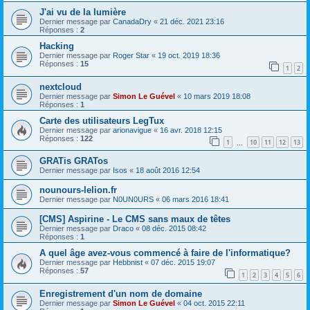
J'ai vu de la lumière
Dernier message par
CanadaDry
«
21 déc. 2021 23:16
Réponses :
2
Hacking
Dernier message par
Roger Star
«
19 oct. 2019 18:36
Réponses :
15
1
2
nextcloud
Dernier message par
Simon Le Guével
«
10 mars 2019 18:08
Réponses :
1
Carte des utilisateurs LegTux
Dernier message par
arionavigue
«
16 avr. 2018 12:15
Réponses :
122
1
10
11
12
13
…
GRATis GRATos
Dernier message par
Isos
«
18 août 2016 12:54
nounours-lelion.fr
Dernier message par
N0UN0URS
«
06 mars 2016 18:41
[CMS] Aspirine - Le CMS sans maux de têtes
Dernier message par
Draco
«
08 déc. 2015 08:42
Réponses :
1
A quel âge avez-vous commencé à faire de l'informatique?
Dernier message par
Hebbnist
«
07 déc. 2015 19:07
Réponses :
57
1
2
3
4
5
6
Enregistrement d'un nom de domaine
Dernier message par
Simon Le Guével
«
04 oct. 2015 22:11