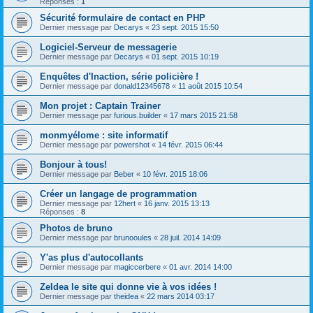
Réponses :
1
Sécurité formulaire de contact en PHP
Dernier message par
Decarys
«
23 sept. 2015 15:50
Logiciel-Serveur de messagerie
Dernier message par
Decarys
«
01 sept. 2015 10:19
Enquêtes d'Inaction, série policière !
Dernier message par
donald12345678
«
11 août 2015 10:54
Mon projet : Captain Trainer
Dernier message par
furious.builder
«
17 mars 2015 21:58
monmyélome : site informatif
Dernier message par
powershot
«
14 févr. 2015 06:44
Bonjour à tous!
Dernier message par
Beber
«
10 févr. 2015 18:06
Créer un langage de programmation
Dernier message par
12hert
«
16 janv. 2015 13:13
Réponses :
8
Photos de bruno
Dernier message par
brunooules
«
28 juil. 2014 14:09
Y'as plus d'autocollants
Dernier message par
magiccerbere
«
01 avr. 2014 14:00
ZeIdea le site qui donne vie à vos idées !
Dernier message par
theidea
«
22 mars 2014 03:17