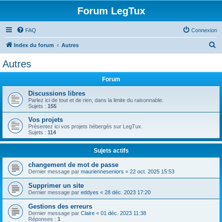
Forum LegTux
FAQ
Connexion
R
Index du forum
Autres
e
Autres
c
Forum
h
e
Discussions libres
Parlez ici de tout et de rien, dans la limite du raisonnable.
r
Sujets :
155
c
Vos projets
Présentez ici vos projets hébergés sur LegTux.
h
Sujets :
114
e
Sujets actifs
r
changement de mot de passe
Dernier message par
maurienneseniors
«
22 oct. 2025 15:53
Supprimer un site
Dernier message par
eddyes
«
28 déc. 2023 17:20
Gestions des erreurs
Dernier message par
Claire
«
01 déc. 2023 11:38
Réponses :
1