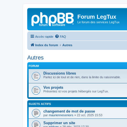
Forum LegTux
Le forum des services LegTux
Accès rapide
FAQ
Index du forum
Autres
Autres
FORUM
Discussions libres
Parlez ici de tout et de rien, dans la limite du raisonnable.
Vos projets
Présentez ici vos projets hébergés sur LegTux.
SUJETS ACTIFS
changement de mot de passe
par
maurienneseniors
»
22 oct. 2025 15:53
Supprimer un site
par
eddyes
»
28 déc. 2023 17:20