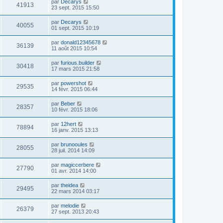
par
Decarys
41913
23 sept. 2015 15:50
par
Decarys
40055
01 sept. 2015 10:19
par
donald12345678
36139
11 août 2015 10:54
par
furious.builder
30418
17 mars 2015 21:58
par
powershot
29535
14 févr. 2015 06:44
par
Beber
28357
10 févr. 2015 18:06
par
12hert
78894
16 janv. 2015 13:13
par
brunooules
28055
28 juil. 2014 14:09
par
magiccerbere
27790
01 avr. 2014 14:00
par
theidea
29495
22 mars 2014 03:17
par
melodie
26379
27 sept. 2013 20:43