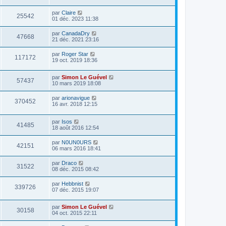
e
s
r
a
par
Claire
m
25542
g
01 déc. 2023 11:38
e
e
s
s
par
CanadaDry
47668
a
21 déc. 2021 23:16
g
e
par
Roger Star
117172
19 oct. 2019 18:36
par
Simon Le Guével
57437
10 mars 2019 18:08
par
arionavigue
370452
16 avr. 2018 12:15
par
Isos
41485
18 août 2016 12:54
par
N0UN0URS
42151
06 mars 2016 18:41
par
Draco
31522
08 déc. 2015 08:42
par
Hebbnist
339726
07 déc. 2015 19:07
par
Simon Le Guével
30158
04 oct. 2015 22:11