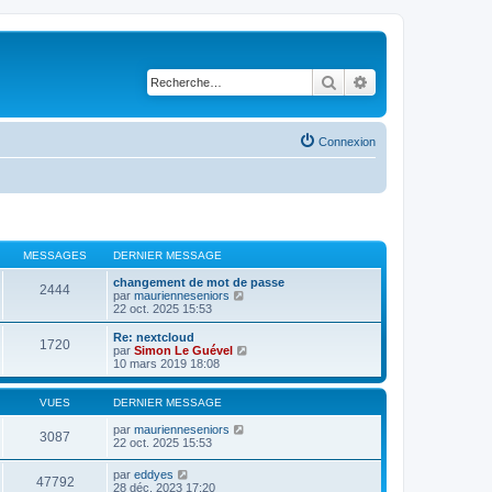
Rechercher
Recherche avancé
Connexion
MESSAGES
DERNIER MESSAGE
changement de mot de passe
2444
V
par
maurienneseniors
o
22 oct. 2025 15:53
i
r
Re: nextcloud
1720
l
V
par
Simon Le Guével
e
o
10 mars 2019 18:08
d
i
e
r
r
l
VUES
DERNIER MESSAGE
n
e
i
d
par
maurienneseniors
3087
e
e
22 oct. 2025 15:53
r
r
m
n
par
eddyes
e
47792
i
28 déc. 2023 17:20
s