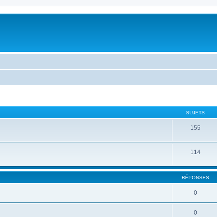
SUJETS
155
114
RÉPONSES
0
0