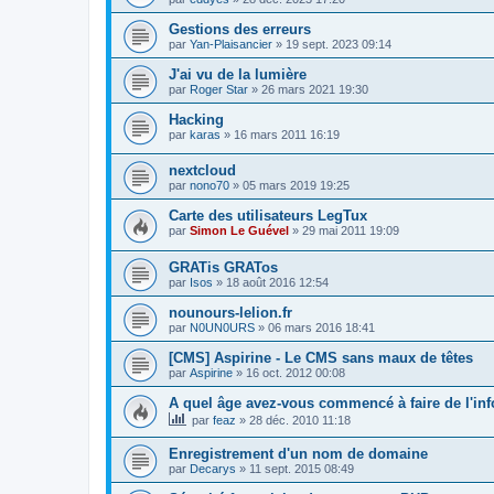
Gestions des erreurs
par
Yan-Plaisancier
»
19 sept. 2023 09:14
J'ai vu de la lumière
par
Roger Star
»
26 mars 2021 19:30
Hacking
par
karas
»
16 mars 2011 16:19
nextcloud
par
nono70
»
05 mars 2019 19:25
Carte des utilisateurs LegTux
par
Simon Le Guével
»
29 mai 2011 19:09
GRATis GRATos
par
Isos
»
18 août 2016 12:54
nounours-lelion.fr
par
N0UN0URS
»
06 mars 2016 18:41
[CMS] Aspirine - Le CMS sans maux de têtes
par
Aspirine
»
16 oct. 2012 00:08
A quel âge avez-vous commencé à faire de l'in
par
feaz
»
28 déc. 2010 11:18
Enregistrement d'un nom de domaine
par
Decarys
»
11 sept. 2015 08:49