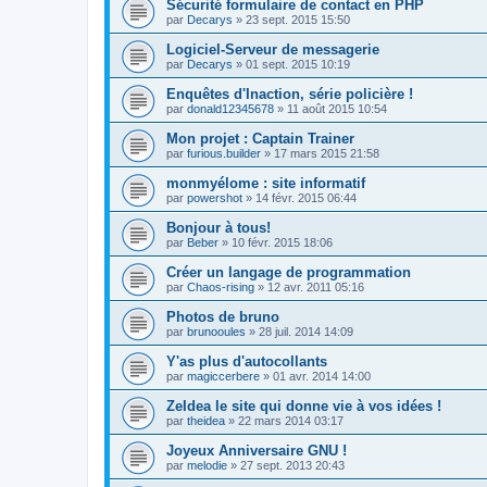
Sécurité formulaire de contact en PHP
par
Decarys
»
23 sept. 2015 15:50
Logiciel-Serveur de messagerie
par
Decarys
»
01 sept. 2015 10:19
Enquêtes d'Inaction, série policière !
par
donald12345678
»
11 août 2015 10:54
Mon projet : Captain Trainer
par
furious.builder
»
17 mars 2015 21:58
monmyélome : site informatif
par
powershot
»
14 févr. 2015 06:44
Bonjour à tous!
par
Beber
»
10 févr. 2015 18:06
Créer un langage de programmation
par
Chaos-rising
»
12 avr. 2011 05:16
Photos de bruno
par
brunooules
»
28 juil. 2014 14:09
Y'as plus d'autocollants
par
magiccerbere
»
01 avr. 2014 14:00
ZeIdea le site qui donne vie à vos idées !
par
theidea
»
22 mars 2014 03:17
Joyeux Anniversaire GNU !
par
melodie
»
27 sept. 2013 20:43