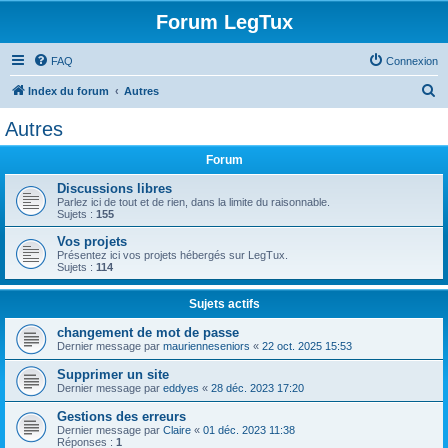
Forum LegTux
FAQ
Connexion
R
Index du forum
Autres
e
Autres
c
Forum
h
e
Discussions libres
Parlez ici de tout et de rien, dans la limite du raisonnable.
r
Sujets :
155
c
Vos projets
Présentez ici vos projets hébergés sur LegTux.
h
Sujets :
114
e
Sujets actifs
r
changement de mot de passe
Dernier message par
maurienneseniors
«
22 oct. 2025 15:53
Supprimer un site
Dernier message par
eddyes
«
28 déc. 2023 17:20
Gestions des erreurs
Dernier message par
Claire
«
01 déc. 2023 11:38
Réponses :
1