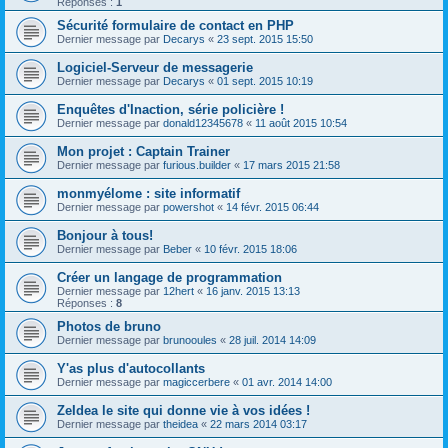
Réponses :
1
Sécurité formulaire de contact en PHP
Dernier message par
Decarys
«
23 sept. 2015 15:50
Logiciel-Serveur de messagerie
Dernier message par
Decarys
«
01 sept. 2015 10:19
Enquêtes d'Inaction, série policière !
Dernier message par
donald12345678
«
11 août 2015 10:54
Mon projet : Captain Trainer
Dernier message par
furious.builder
«
17 mars 2015 21:58
monmyélome : site informatif
Dernier message par
powershot
«
14 févr. 2015 06:44
Bonjour à tous!
Dernier message par
Beber
«
10 févr. 2015 18:06
Créer un langage de programmation
Dernier message par
12hert
«
16 janv. 2015 13:13
Réponses :
8
Photos de bruno
Dernier message par
brunooules
«
28 juil. 2014 14:09
Y'as plus d'autocollants
Dernier message par
magiccerbere
«
01 avr. 2014 14:00
ZeIdea le site qui donne vie à vos idées !
Dernier message par
theidea
«
22 mars 2014 03:17