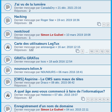
J'ai vu de la lumière
Dernier message par
CanadaDry
«
21 déc. 2021 23:16
Réponses :
2
Hacking
Dernier message par
Roger Star
«
19 oct. 2019 18:36
Réponses :
15
1
2
nextcloud
Dernier message par
Simon Le Guével
«
10 mars 2019 18:08
Réponses :
1
Carte des utilisateurs LegTux
Dernier message par
arionavigue
«
16 avr. 2018 12:15
Réponses :
122
1
10
11
12
13
…
GRATis GRATos
Dernier message par
Isos
«
18 août 2016 12:54
nounours-lelion.fr
Dernier message par
N0UN0URS
«
06 mars 2016 18:41
[CMS] Aspirine - Le CMS sans maux de têtes
Dernier message par
Draco
«
08 déc. 2015 08:42
Réponses :
1
A quel âge avez-vous commencé à faire de l'informatique?
Dernier message par
Hebbnist
«
07 déc. 2015 19:07
Réponses :
57
1
2
3
4
5
6
Enregistrement d'un nom de domaine
Dernier message par
Simon Le Guével
«
04 oct. 2015 22:11