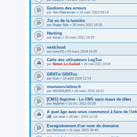
Gestions des erreurs
par
Yan-Plaisancier
»
19 sept. 2023 09:14
J'ai vu de la lumière
par
Roger Star
»
26 mars 2021 19:30
Hacking
par
karas
»
16 mars 2011 16:19
nextcloud
par
nono70
»
05 mars 2019 19:25
Carte des utilisateurs LegTux
par
Simon Le Guével
»
29 mai 2011 19:09
GRATis GRATos
par
Isos
»
18 août 2016 12:54
nounours-lelion.fr
par
N0UN0URS
»
06 mars 2016 18:41
[CMS] Aspirine - Le CMS sans maux de têtes
par
Aspirine
»
16 oct. 2012 00:08
A quel âge avez-vous commencé à faire de l'in
par
feaz
»
28 déc. 2010 11:18
Enregistrement d'un nom de domaine
par
Decarys
»
11 sept. 2015 08:49