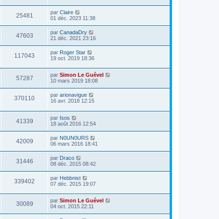
e
s
r
a
par
Claire
m
25481
g
01 déc. 2023 11:38
e
e
s
s
par
CanadaDry
47603
a
21 déc. 2021 23:16
g
e
par
Roger Star
117043
19 oct. 2019 18:36
par
Simon Le Guével
57287
10 mars 2019 18:08
par
arionavigue
370110
16 avr. 2018 12:15
par
Isos
41339
18 août 2016 12:54
par
N0UN0URS
42009
06 mars 2016 18:41
par
Draco
31446
08 déc. 2015 08:42
par
Hebbnist
339402
07 déc. 2015 19:07
par
Simon Le Guével
30089
04 oct. 2015 22:11