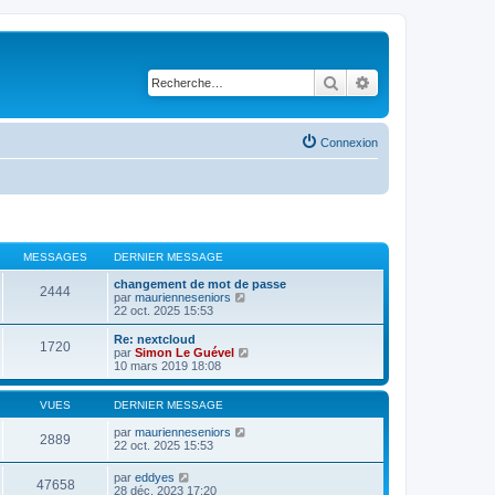
Rechercher
Recherche avancé
Connexion
MESSAGES
DERNIER MESSAGE
changement de mot de passe
2444
V
par
maurienneseniors
o
22 oct. 2025 15:53
i
r
Re: nextcloud
1720
l
V
par
Simon Le Guével
e
o
10 mars 2019 18:08
d
i
e
r
r
l
VUES
DERNIER MESSAGE
n
e
i
d
par
maurienneseniors
2889
e
e
22 oct. 2025 15:53
r
r
m
n
par
eddyes
e
47658
i
28 déc. 2023 17:20
s