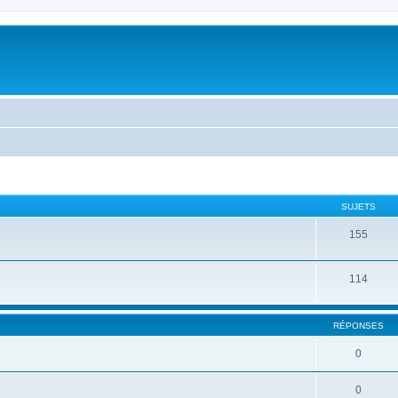
SUJETS
155
114
RÉPONSES
0
0