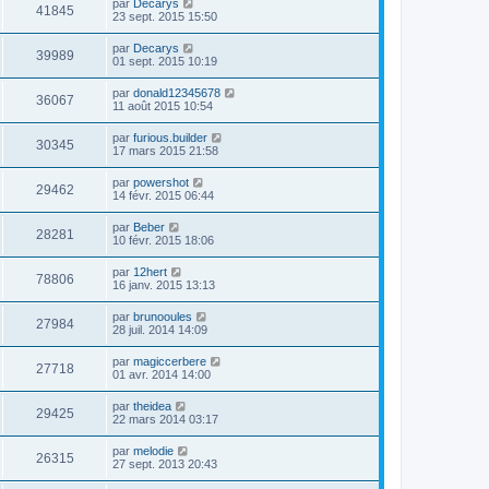
par
Decarys
41845
23 sept. 2015 15:50
par
Decarys
39989
01 sept. 2015 10:19
par
donald12345678
36067
11 août 2015 10:54
par
furious.builder
30345
17 mars 2015 21:58
par
powershot
29462
14 févr. 2015 06:44
par
Beber
28281
10 févr. 2015 18:06
par
12hert
78806
16 janv. 2015 13:13
par
brunooules
27984
28 juil. 2014 14:09
par
magiccerbere
27718
01 avr. 2014 14:00
par
theidea
29425
22 mars 2014 03:17
par
melodie
26315
27 sept. 2013 20:43