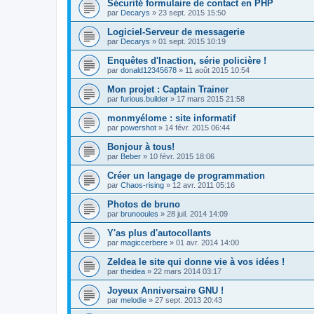
Sécurité formulaire de contact en PHP
par
Decarys
»
23 sept. 2015 15:50
Logiciel-Serveur de messagerie
par
Decarys
»
01 sept. 2015 10:19
Enquêtes d'Inaction, série policière !
par
donald12345678
»
11 août 2015 10:54
Mon projet : Captain Trainer
par
furious.builder
»
17 mars 2015 21:58
monmyélome : site informatif
par
powershot
»
14 févr. 2015 06:44
Bonjour à tous!
par
Beber
»
10 févr. 2015 18:06
Créer un langage de programmation
par
Chaos-rising
»
12 avr. 2011 05:16
Photos de bruno
par
brunooules
»
28 juil. 2014 14:09
Y'as plus d'autocollants
par
magiccerbere
»
01 avr. 2014 14:00
ZeIdea le site qui donne vie à vos idées !
par
theidea
»
22 mars 2014 03:17
Joyeux Anniversaire GNU !
par
melodie
»
27 sept. 2013 20:43