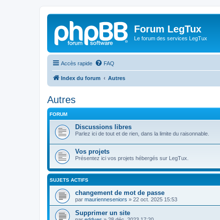
Forum LegTux
Le forum des services LegTux
Accès rapide
FAQ
Index du forum
Autres
Autres
FORUM
Discussions libres
Parlez ici de tout et de rien, dans la limite du raisonnable.
Vos projets
Présentez ici vos projets hébergés sur LegTux.
SUJETS ACTIFS
changement de mot de passe
par
maurienneseniors
»
22 oct. 2025 15:53
Supprimer un site
par
eddyes
»
28 déc. 2023 17:20