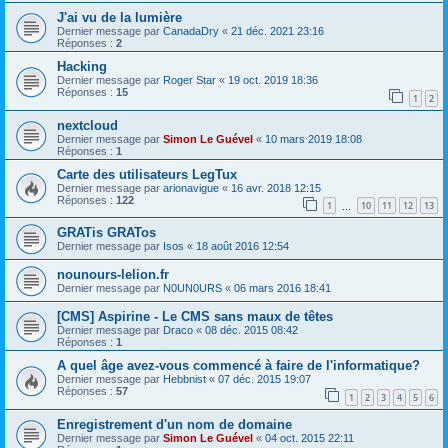
J'ai vu de la lumière
Dernier message par
CanadaDry
«
21 déc. 2021 23:16
Réponses :
2
Hacking
Dernier message par
Roger Star
«
19 oct. 2019 18:36
Réponses :
15
1
2
nextcloud
Dernier message par
Simon Le Guével
«
10 mars 2019 18:08
Réponses :
1
Carte des utilisateurs LegTux
Dernier message par
arionavigue
«
16 avr. 2018 12:15
Réponses :
122
1
10
11
12
13
…
GRATis GRATos
Dernier message par
Isos
«
18 août 2016 12:54
nounours-lelion.fr
Dernier message par
N0UN0URS
«
06 mars 2016 18:41
[CMS] Aspirine - Le CMS sans maux de têtes
Dernier message par
Draco
«
08 déc. 2015 08:42
Réponses :
1
A quel âge avez-vous commencé à faire de l'informatique?
Dernier message par
Hebbnist
«
07 déc. 2015 19:07
Réponses :
57
1
2
3
4
5
6
Enregistrement d'un nom de domaine
Dernier message par
Simon Le Guével
«
04 oct. 2015 22:11