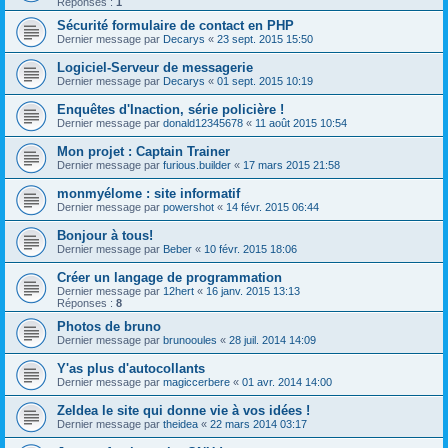
Réponses :
1
Sécurité formulaire de contact en PHP
Dernier message par
Decarys
«
23 sept. 2015 15:50
Logiciel-Serveur de messagerie
Dernier message par
Decarys
«
01 sept. 2015 10:19
Enquêtes d'Inaction, série policière !
Dernier message par
donald12345678
«
11 août 2015 10:54
Mon projet : Captain Trainer
Dernier message par
furious.builder
«
17 mars 2015 21:58
monmyélome : site informatif
Dernier message par
powershot
«
14 févr. 2015 06:44
Bonjour à tous!
Dernier message par
Beber
«
10 févr. 2015 18:06
Créer un langage de programmation
Dernier message par
12hert
«
16 janv. 2015 13:13
Réponses :
8
Photos de bruno
Dernier message par
brunooules
«
28 juil. 2014 14:09
Y'as plus d'autocollants
Dernier message par
magiccerbere
«
01 avr. 2014 14:00
ZeIdea le site qui donne vie à vos idées !
Dernier message par
theidea
«
22 mars 2014 03:17