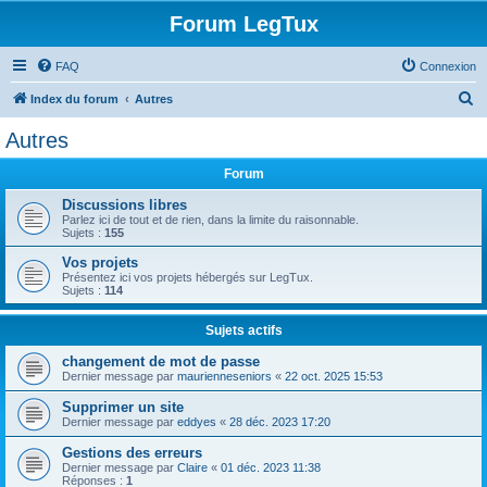
Forum LegTux
FAQ
Connexion
R
Index du forum
Autres
e
Autres
c
Forum
h
e
Discussions libres
Parlez ici de tout et de rien, dans la limite du raisonnable.
r
Sujets :
155
c
Vos projets
Présentez ici vos projets hébergés sur LegTux.
h
Sujets :
114
e
Sujets actifs
r
changement de mot de passe
Dernier message par
maurienneseniors
«
22 oct. 2025 15:53
Supprimer un site
Dernier message par
eddyes
«
28 déc. 2023 17:20
Gestions des erreurs
Dernier message par
Claire
«
01 déc. 2023 11:38
Réponses :
1