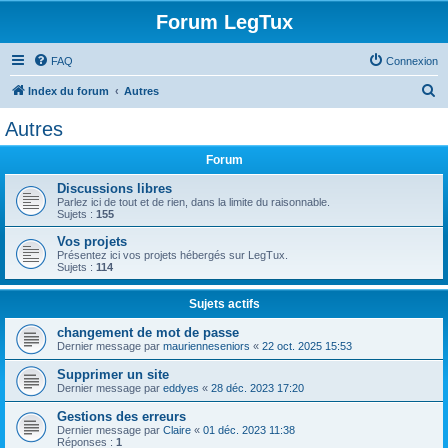
Forum LegTux
FAQ
Connexion
R
Index du forum
Autres
e
Autres
c
Forum
h
e
Discussions libres
Parlez ici de tout et de rien, dans la limite du raisonnable.
r
Sujets :
155
c
Vos projets
Présentez ici vos projets hébergés sur LegTux.
h
Sujets :
114
e
Sujets actifs
r
changement de mot de passe
Dernier message par
maurienneseniors
«
22 oct. 2025 15:53
Supprimer un site
Dernier message par
eddyes
«
28 déc. 2023 17:20
Gestions des erreurs
Dernier message par
Claire
«
01 déc. 2023 11:38
Réponses :
1