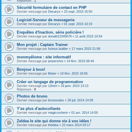
Réponses :
1
Sécurité formulaire de contact en PHP
Dernier message par
Decarys
«
23 sept. 2015 15:50
Logiciel-Serveur de messagerie
Dernier message par
Decarys
«
01 sept. 2015 10:19
Enquêtes d'Inaction, série policière !
Dernier message par
donald12345678
«
11 août 2015 10:54
Mon projet : Captain Trainer
Dernier message par
furious.builder
«
17 mars 2015 21:58
monmyélome : site informatif
Dernier message par
powershot
«
14 févr. 2015 06:44
Bonjour à tous!
Dernier message par
Beber
«
10 févr. 2015 18:06
Créer un langage de programmation
Dernier message par
12hert
«
16 janv. 2015 13:13
Réponses :
8
Photos de bruno
Dernier message par
brunooules
«
28 juil. 2014 14:09
Y'as plus d'autocollants
Dernier message par
magiccerbere
«
01 avr. 2014 14:00
ZeIdea le site qui donne vie à vos idées !
Dernier message par
theidea
«
22 mars 2014 03:17