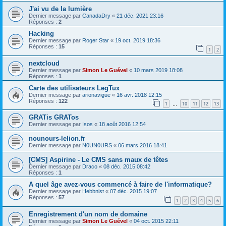
J'ai vu de la lumière
Dernier message par
CanadaDry
«
21 déc. 2021 23:16
Réponses :
2
Hacking
Dernier message par
Roger Star
«
19 oct. 2019 18:36
Réponses :
15
1
2
nextcloud
Dernier message par
Simon Le Guével
«
10 mars 2019 18:08
Réponses :
1
Carte des utilisateurs LegTux
Dernier message par
arionavigue
«
16 avr. 2018 12:15
Réponses :
122
1
10
11
12
13
…
GRATis GRATos
Dernier message par
Isos
«
18 août 2016 12:54
nounours-lelion.fr
Dernier message par
N0UN0URS
«
06 mars 2016 18:41
[CMS] Aspirine - Le CMS sans maux de têtes
Dernier message par
Draco
«
08 déc. 2015 08:42
Réponses :
1
A quel âge avez-vous commencé à faire de l'informatique?
Dernier message par
Hebbnist
«
07 déc. 2015 19:07
Réponses :
57
1
2
3
4
5
6
Enregistrement d'un nom de domaine
Dernier message par
Simon Le Guével
«
04 oct. 2015 22:11