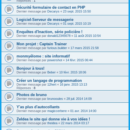
Réponses :
1
Sécurité formulaire de contact en PHP
Dernier message par
Decarys
«
23 sept. 2015 15:50
Logiciel-Serveur de messagerie
Dernier message par
Decarys
«
01 sept. 2015 10:19
Enquêtes d'Inaction, série policière !
Dernier message par
donald12345678
«
11 août 2015 10:54
Mon projet : Captain Trainer
Dernier message par
furious.builder
«
17 mars 2015 21:58
monmyélome : site informatif
Dernier message par
powershot
«
14 févr. 2015 06:44
Bonjour à tous!
Dernier message par
Beber
«
10 févr. 2015 18:06
Créer un langage de programmation
Dernier message par
12hert
«
16 janv. 2015 13:13
Réponses :
8
Photos de bruno
Dernier message par
brunooules
«
28 juil. 2014 14:09
Y'as plus d'autocollants
Dernier message par
magiccerbere
«
01 avr. 2014 14:00
ZeIdea le site qui donne vie à vos idées !
Dernier message par
theidea
«
22 mars 2014 03:17