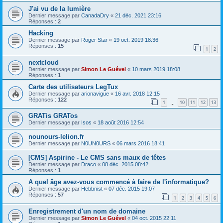
J'ai vu de la lumière
Dernier message par
CanadaDry
«
21 déc. 2021 23:16
Réponses :
2
Hacking
Dernier message par
Roger Star
«
19 oct. 2019 18:36
Réponses :
15
1
2
nextcloud
Dernier message par
Simon Le Guével
«
10 mars 2019 18:08
Réponses :
1
Carte des utilisateurs LegTux
Dernier message par
arionavigue
«
16 avr. 2018 12:15
Réponses :
122
1
10
11
12
13
…
GRATis GRATos
Dernier message par
Isos
«
18 août 2016 12:54
nounours-lelion.fr
Dernier message par
N0UN0URS
«
06 mars 2016 18:41
[CMS] Aspirine - Le CMS sans maux de têtes
Dernier message par
Draco
«
08 déc. 2015 08:42
Réponses :
1
A quel âge avez-vous commencé à faire de l'informatique?
Dernier message par
Hebbnist
«
07 déc. 2015 19:07
Réponses :
57
1
2
3
4
5
6
Enregistrement d'un nom de domaine
Dernier message par
Simon Le Guével
«
04 oct. 2015 22:11