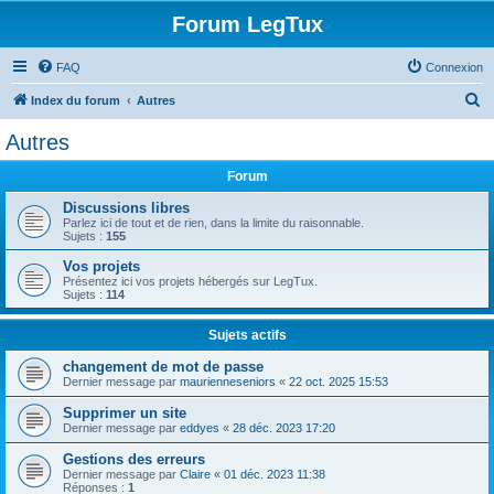
Forum LegTux
FAQ
Connexion
R
Index du forum
Autres
e
Autres
c
Forum
h
e
Discussions libres
Parlez ici de tout et de rien, dans la limite du raisonnable.
r
Sujets :
155
c
Vos projets
Présentez ici vos projets hébergés sur LegTux.
h
Sujets :
114
e
Sujets actifs
r
changement de mot de passe
Dernier message par
maurienneseniors
«
22 oct. 2025 15:53
Supprimer un site
Dernier message par
eddyes
«
28 déc. 2023 17:20
Gestions des erreurs
Dernier message par
Claire
«
01 déc. 2023 11:38
Réponses :
1