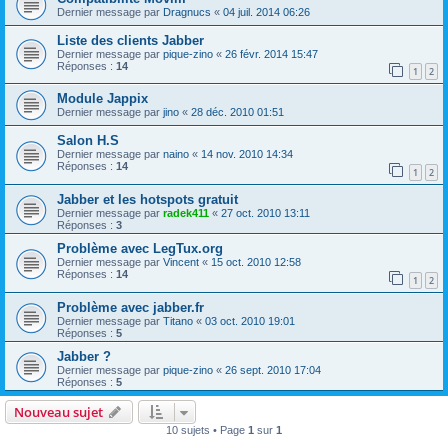
Dernier message par
Dragnucs
«
04 juil. 2014 06:26
Liste des clients Jabber
Dernier message par
pique-zino
«
26 févr. 2014 15:47
Réponses :
14
1
2
Module Jappix
Dernier message par
jino
«
28 déc. 2010 01:51
Salon H.S
Dernier message par
naino
«
14 nov. 2010 14:34
Réponses :
14
1
2
Jabber et les hotspots gratuit
Dernier message par
radek411
«
27 oct. 2010 13:11
Réponses :
3
Problème avec LegTux.org
Dernier message par
Vincent
«
15 oct. 2010 12:58
Réponses :
14
1
2
Problème avec jabber.fr
Dernier message par
Titano
«
03 oct. 2010 19:01
Réponses :
5
Jabber ?
Dernier message par
pique-zino
«
26 sept. 2010 17:04
Réponses :
5
Nouveau sujet
10 sujets • Page
1
sur
1