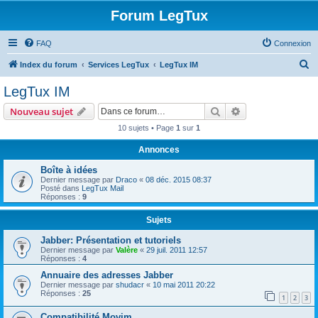
Forum LegTux
FAQ
Connexion
R
Index du forum
Services LegTux
LegTux IM
e
LegTux IM
c
Rechercher
Recherche avanc
Nouveau sujet
h
10 sujets • Page
1
sur
1
e
Annonces
r
c
Boîte à idées
Dernier message par
Draco
«
08 déc. 2015 08:37
h
Posté dans
LegTux Mail
Réponses :
9
e
r
Sujets
Jabber: Présentation et tutoriels
Dernier message par
Valère
«
29 juil. 2011 12:57
Réponses :
4
Annuaire des adresses Jabber
Dernier message par
shudacr
«
10 mai 2011 20:22
Réponses :
25
1
2
3
Compatibilité Movim