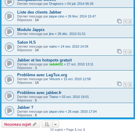
Dernier message par
Dragnucs
«
04 juil. 2014 06:26
Liste des clients Jabber
Dernier message par
pique-zino
«
26 févr. 2014 15:47
Réponses :
14
1
2
Module Jappix
Dernier message par
jino
«
28 déc. 2010 01:51
Salon H.S
Dernier message par
naino
«
14 nov. 2010 14:34
Réponses :
14
1
2
Jabber et les hotspots gratuit
Dernier message par
radek411
«
27 oct. 2010 13:11
Réponses :
3
Problème avec LegTux.org
Dernier message par
Vincent
«
15 oct. 2010 12:58
Réponses :
14
1
2
Problème avec jabber.fr
Dernier message par
Titano
«
03 oct. 2010 19:01
Réponses :
5
Jabber ?
Dernier message par
pique-zino
«
26 sept. 2010 17:04
Réponses :
5
Nouveau sujet
10 sujets • Page
1
sur
1