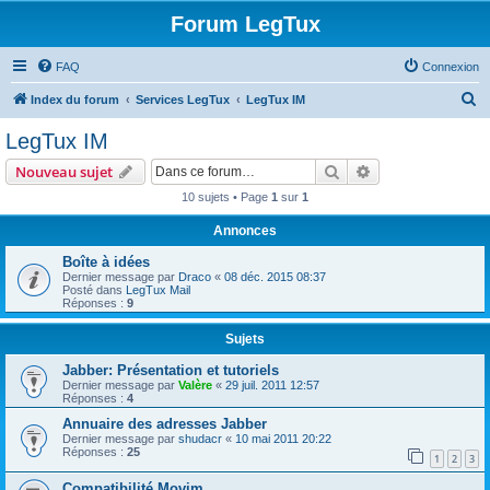
Forum LegTux
FAQ
Connexion
R
Index du forum
Services LegTux
LegTux IM
e
LegTux IM
c
Rechercher
Recherche avanc
Nouveau sujet
h
10 sujets • Page
1
sur
1
e
Annonces
r
c
Boîte à idées
Dernier message par
Draco
«
08 déc. 2015 08:37
h
Posté dans
LegTux Mail
Réponses :
9
e
r
Sujets
Jabber: Présentation et tutoriels
Dernier message par
Valère
«
29 juil. 2011 12:57
Réponses :
4
Annuaire des adresses Jabber
Dernier message par
shudacr
«
10 mai 2011 20:22
Réponses :
25
1
2
3
Compatibilité Movim