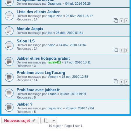
Dernier message par
Dragnucs
«
04 juil. 2014 06:26
Liste des clients Jabber
Dernier message par
pique-zino
«
26 févr. 2014 15:47
Réponses :
14
1
2
Module Jappix
Dernier message par
jino
«
28 déc. 2010 01:51
Salon H.S
Dernier message par
naino
«
14 nov. 2010 14:34
Réponses :
14
1
2
Jabber et les hotspots gratuit
Dernier message par
radek411
«
27 oct. 2010 13:11
Réponses :
3
Problème avec LegTux.org
Dernier message par
Vincent
«
15 oct. 2010 12:58
Réponses :
14
1
2
Problème avec jabber.fr
Dernier message par
Titano
«
03 oct. 2010 19:01
Réponses :
5
Jabber ?
Dernier message par
pique-zino
«
26 sept. 2010 17:04
Réponses :
5
Nouveau sujet
10 sujets • Page
1
sur
1