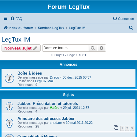
Forum LegTux
FAQ
Connexion
R
Index du forum
Services LegTux
LegTux IM
e
LegTux IM
c
Rechercher
Recherche avanc
Nouveau sujet
h
10 sujets • Page
1
sur
1
e
Annonces
r
c
Boîte à idées
Dernier message par
Draco
«
08 déc. 2015 08:37
h
Posté dans
LegTux Mail
Réponses :
9
e
r
Sujets
Jabber: Présentation et tutoriels
Dernier message par
Valère
«
29 juil. 2011 12:57
Réponses :
4
Annuaire des adresses Jabber
Dernier message par
shudacr
«
10 mai 2011 20:22
Réponses :
25
1
2
3
Compatibilité Movim