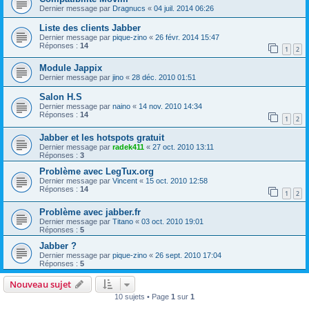
Dernier message par
Dragnucs
«
04 juil. 2014 06:26
Liste des clients Jabber
Dernier message par
pique-zino
«
26 févr. 2014 15:47
Réponses :
14
1
2
Module Jappix
Dernier message par
jino
«
28 déc. 2010 01:51
Salon H.S
Dernier message par
naino
«
14 nov. 2010 14:34
Réponses :
14
1
2
Jabber et les hotspots gratuit
Dernier message par
radek411
«
27 oct. 2010 13:11
Réponses :
3
Problème avec LegTux.org
Dernier message par
Vincent
«
15 oct. 2010 12:58
Réponses :
14
1
2
Problème avec jabber.fr
Dernier message par
Titano
«
03 oct. 2010 19:01
Réponses :
5
Jabber ?
Dernier message par
pique-zino
«
26 sept. 2010 17:04
Réponses :
5
Nouveau sujet
10 sujets • Page
1
sur
1