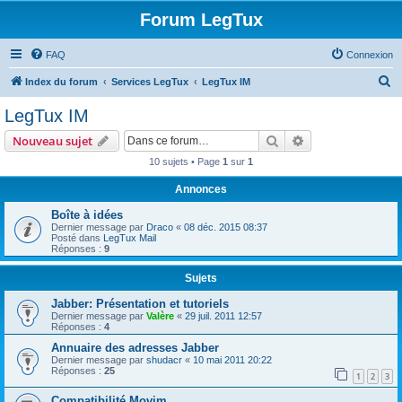
Forum LegTux
FAQ
Connexion
R
Index du forum
Services LegTux
LegTux IM
e
LegTux IM
c
Rechercher
Recherche avanc
Nouveau sujet
h
10 sujets • Page
1
sur
1
e
Annonces
r
c
Boîte à idées
Dernier message par
Draco
«
08 déc. 2015 08:37
h
Posté dans
LegTux Mail
Réponses :
9
e
r
Sujets
Jabber: Présentation et tutoriels
Dernier message par
Valère
«
29 juil. 2011 12:57
Réponses :
4
Annuaire des adresses Jabber
Dernier message par
shudacr
«
10 mai 2011 20:22
Réponses :
25
1
2
3
Compatibilité Movim