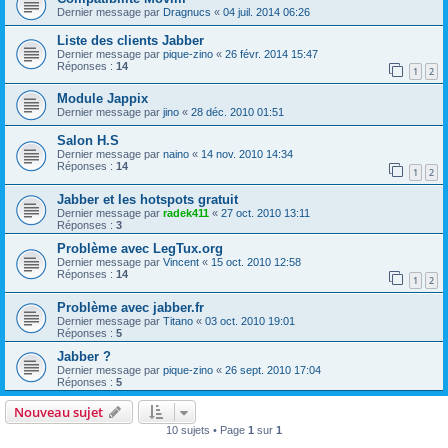
Dernier message par
Dragnucs
«
04 juil. 2014 06:26
Liste des clients Jabber
Dernier message par
pique-zino
«
26 févr. 2014 15:47
Réponses :
14
1
2
Module Jappix
Dernier message par
jino
«
28 déc. 2010 01:51
Salon H.S
Dernier message par
naino
«
14 nov. 2010 14:34
Réponses :
14
1
2
Jabber et les hotspots gratuit
Dernier message par
radek411
«
27 oct. 2010 13:11
Réponses :
3
Problème avec LegTux.org
Dernier message par
Vincent
«
15 oct. 2010 12:58
Réponses :
14
1
2
Problème avec jabber.fr
Dernier message par
Titano
«
03 oct. 2010 19:01
Réponses :
5
Jabber ?
Dernier message par
pique-zino
«
26 sept. 2010 17:04
Réponses :
5
Nouveau sujet
10 sujets • Page
1
sur
1