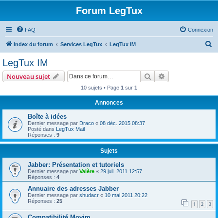
Forum LegTux
FAQ
Connexion
R
Index du forum
Services LegTux
LegTux IM
e
LegTux IM
c
Rechercher
Recherche avanc
Nouveau sujet
h
10 sujets • Page
1
sur
1
e
Annonces
r
c
Boîte à idées
Dernier message par
Draco
«
08 déc. 2015 08:37
h
Posté dans
LegTux Mail
Réponses :
9
e
r
Sujets
Jabber: Présentation et tutoriels
Dernier message par
Valère
«
29 juil. 2011 12:57
Réponses :
4
Annuaire des adresses Jabber
Dernier message par
shudacr
«
10 mai 2011 20:22
Réponses :
25
1
2
3
Compatibilité Movim