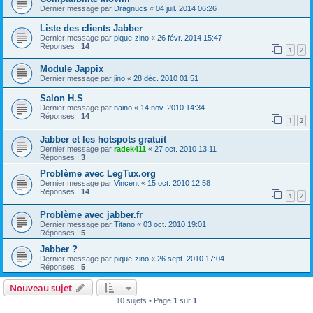
Dernier message par
Dragnucs
«
04 juil. 2014 06:26
Liste des clients Jabber
Dernier message par
pique-zino
«
26 févr. 2014 15:47
Réponses :
14
1
2
Module Jappix
Dernier message par
jino
«
28 déc. 2010 01:51
Salon H.S
Dernier message par
naino
«
14 nov. 2010 14:34
Réponses :
14
1
2
Jabber et les hotspots gratuit
Dernier message par
radek411
«
27 oct. 2010 13:11
Réponses :
3
Problème avec LegTux.org
Dernier message par
Vincent
«
15 oct. 2010 12:58
Réponses :
14
1
2
Problème avec jabber.fr
Dernier message par
Titano
«
03 oct. 2010 19:01
Réponses :
5
Jabber ?
Dernier message par
pique-zino
«
26 sept. 2010 17:04
Réponses :
5
Nouveau sujet
10 sujets • Page
1
sur
1