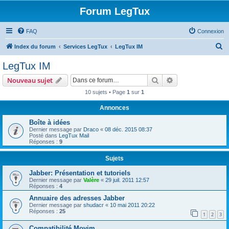
Forum LegTux
FAQ
Connexion
R
Index du forum
Services LegTux
LegTux IM
e
LegTux IM
c
Rechercher
Recherche avanc
Nouveau sujet
h
10 sujets • Page
1
sur
1
e
Annonces
r
c
Boîte à idées
Dernier message par
Draco
«
08 déc. 2015 08:37
h
Posté dans
LegTux Mail
Réponses :
9
e
r
Sujets
Jabber: Présentation et tutoriels
Dernier message par
Valère
«
29 juil. 2011 12:57
Réponses :
4
Annuaire des adresses Jabber
Dernier message par
shudacr
«
10 mai 2011 20:22
Réponses :
25
1
2
3
Compatibilité Movim