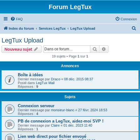
Forum LegTux
FAQ
Connexion
R
Index du forum
Services LegTux
LegTux Upload
e
LegTux Upload
c
Rechercher
Recherche avanc
Nouveau sujet
h
19 sujets • Page
1
sur
1
e
Annonces
r
c
Boîte à idées
Dernier message par
Draco
«
08 déc. 2015 08:37
h
Posté dans
LegTux Mail
Réponses :
9
e
r
Sujets
Connexion serveur
Dernier message par
monsieur-blanc
«
27 févr. 2024 18:53
Réponses :
4
PB de connexion a LegTux, aidez-moi SVP !
Dernier message par
Claire
«
01 déc. 2023 11:40
Réponses :
1
Lien web direct pour fichier envoyé