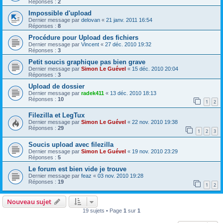
Réponses :
2
Impossible d'upload
Dernier message par
delovan
«
21 janv. 2011 16:54
Réponses :
8
Procédure pour Upload des fichiers
Dernier message par
Vincent
«
27 déc. 2010 19:32
Réponses :
3
Petit soucis graphique pas bien grave
Dernier message par
Simon Le Guével
«
15 déc. 2010 20:04
Réponses :
3
Upload de dossier
Dernier message par
radek411
«
13 déc. 2010 18:13
Réponses :
10
1
2
Filezilla et LegTux
Dernier message par
Simon Le Guével
«
22 nov. 2010 19:38
Réponses :
29
1
2
3
Soucis upload avec filezilla
Dernier message par
Simon Le Guével
«
19 nov. 2010 23:29
Réponses :
5
Le forum est bien vide je trouve
Dernier message par
feaz
«
03 nov. 2010 19:28
Réponses :
19
1
2
Nouveau sujet
19 sujets • Page
1
sur
1