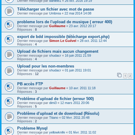
Dernier message par
daniel81
«
26 oct. 2016 19:19
Télécharger un fichier avec mot de passe
Dernier message par
Umbrea
«
22 mai 2014 14:08
probleme lors de l'upload de musique ( erreur 400)
Dernier message par
Guillaume
«
23 avr. 2012 20:17
Réponses :
8
export de bdd impossible (télécharge export.php)
Dernier message par
Simon Le Guével
«
28 oct. 2011 12:44
Réponses :
4
Upload de fichiers mais aucun changement
Dernier message par
shudacr
«
16 juin 2011 21:59
Réponses :
4
Upload pour les non-membres
Dernier message par
shudacr
«
01 juin 2011 19:01
Réponses :
12
1
2
PB accès FTP
Dernier message par
Guillaume
«
10 avr. 2011 11:18
Réponses :
3
Problème d'upload de fichier (erreur 500)
Dernier message par
dimi3
«
12 mars 2011 20:06
Réponses :
5
Problème d'upload et de download (Résolu)
Dernier message par
Titano
«
02 févr. 2011 20:48
Réponses :
2
Probleme Mysql
Dernier message par
yellowknife
«
01 févr. 2011 11:02