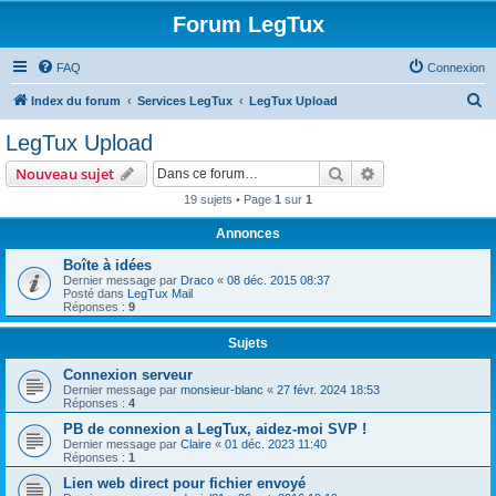
Forum LegTux
FAQ
Connexion
R
Index du forum
Services LegTux
LegTux Upload
e
LegTux Upload
c
Rechercher
Recherche avanc
Nouveau sujet
h
19 sujets • Page
1
sur
1
e
Annonces
r
c
Boîte à idées
Dernier message par
Draco
«
08 déc. 2015 08:37
h
Posté dans
LegTux Mail
Réponses :
9
e
r
Sujets
Connexion serveur
Dernier message par
monsieur-blanc
«
27 févr. 2024 18:53
Réponses :
4
PB de connexion a LegTux, aidez-moi SVP !
Dernier message par
Claire
«
01 déc. 2023 11:40
Réponses :
1
Lien web direct pour fichier envoyé