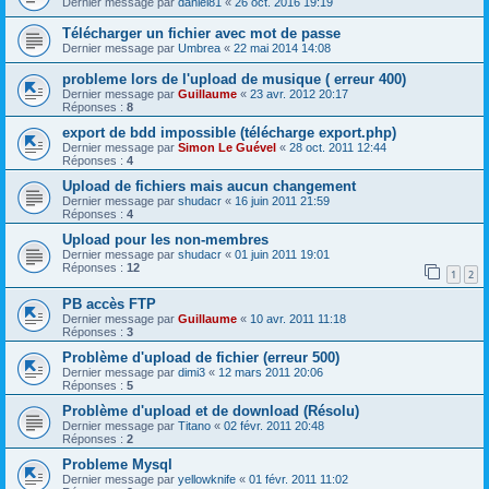
Dernier message par
daniel81
«
26 oct. 2016 19:19
Télécharger un fichier avec mot de passe
Dernier message par
Umbrea
«
22 mai 2014 14:08
probleme lors de l'upload de musique ( erreur 400)
Dernier message par
Guillaume
«
23 avr. 2012 20:17
Réponses :
8
export de bdd impossible (télécharge export.php)
Dernier message par
Simon Le Guével
«
28 oct. 2011 12:44
Réponses :
4
Upload de fichiers mais aucun changement
Dernier message par
shudacr
«
16 juin 2011 21:59
Réponses :
4
Upload pour les non-membres
Dernier message par
shudacr
«
01 juin 2011 19:01
Réponses :
12
1
2
PB accès FTP
Dernier message par
Guillaume
«
10 avr. 2011 11:18
Réponses :
3
Problème d'upload de fichier (erreur 500)
Dernier message par
dimi3
«
12 mars 2011 20:06
Réponses :
5
Problème d'upload et de download (Résolu)
Dernier message par
Titano
«
02 févr. 2011 20:48
Réponses :
2
Probleme Mysql
Dernier message par
yellowknife
«
01 févr. 2011 11:02