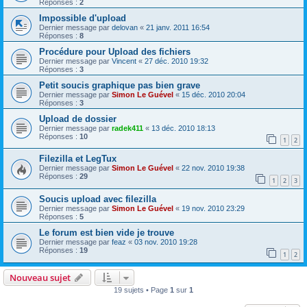
Réponses :
2
Impossible d'upload
Dernier message par
delovan
«
21 janv. 2011 16:54
Réponses :
8
Procédure pour Upload des fichiers
Dernier message par
Vincent
«
27 déc. 2010 19:32
Réponses :
3
Petit soucis graphique pas bien grave
Dernier message par
Simon Le Guével
«
15 déc. 2010 20:04
Réponses :
3
Upload de dossier
Dernier message par
radek411
«
13 déc. 2010 18:13
Réponses :
10
1
2
Filezilla et LegTux
Dernier message par
Simon Le Guével
«
22 nov. 2010 19:38
Réponses :
29
1
2
3
Soucis upload avec filezilla
Dernier message par
Simon Le Guével
«
19 nov. 2010 23:29
Réponses :
5
Le forum est bien vide je trouve
Dernier message par
feaz
«
03 nov. 2010 19:28
Réponses :
19
1
2
Nouveau sujet
19 sujets • Page
1
sur
1