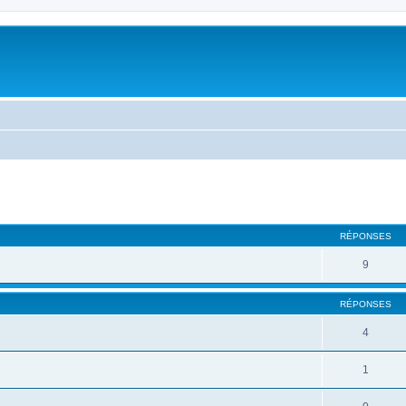
cher
cherche avancée
RÉPONSES
9
RÉPONSES
4
1