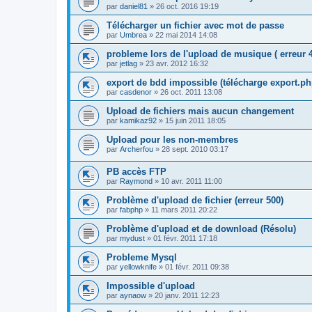
par
daniel81
»
26 oct. 2016 19:19
Télécharger un fichier avec mot de passe
par
Umbrea
»
22 mai 2014 14:08
probleme lors de l'upload de musique ( erreur 
par
jetlag
»
23 avr. 2012 16:32
export de bdd impossible (télécharge export.ph
par
casdenor
»
26 oct. 2011 13:08
Upload de fichiers mais aucun changement
par
kamikaz92
»
15 juin 2011 18:05
Upload pour les non-membres
par
Archerfou
»
28 sept. 2010 03:17
PB accès FTP
par
Raymond
»
10 avr. 2011 11:00
Problème d'upload de fichier (erreur 500)
par
fabphp
»
11 mars 2011 20:22
Problème d'upload et de download (Résolu)
par
mydust
»
01 févr. 2011 17:18
Probleme Mysql
par
yellowknife
»
01 févr. 2011 09:38
Impossible d'upload
par
aynaow
»
20 janv. 2011 12:23