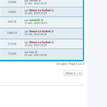
par
Vincent
22086
27 déc. 2010 19:32
par
Simon Le Guével
21891
15 déc. 2010 20:04
par
radek411
44578
13 déc. 2010 18:13
par
Simon Le Guével
189879
22 nov. 2010 19:38
par
Simon Le Guével
27225
19 nov. 2010 23:29
par
feaz
72193
03 nov. 2010 19:28
19 sujets • Page
1
sur
1
Aller à