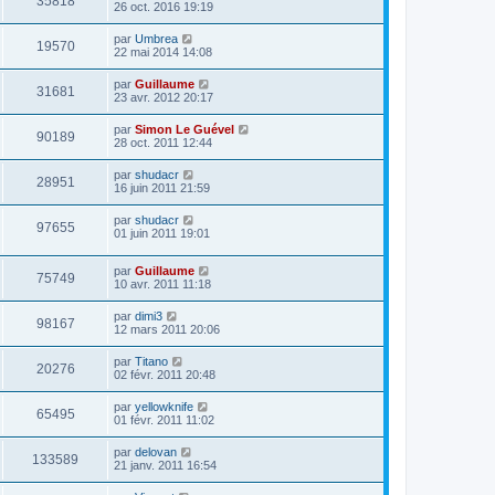
35818
26 oct. 2016 19:19
par
Umbrea
19570
22 mai 2014 14:08
par
Guillaume
31681
23 avr. 2012 20:17
par
Simon Le Guével
90189
28 oct. 2011 12:44
par
shudacr
28951
16 juin 2011 21:59
par
shudacr
97655
01 juin 2011 19:01
par
Guillaume
75749
10 avr. 2011 11:18
par
dimi3
98167
12 mars 2011 20:06
par
Titano
20276
02 févr. 2011 20:48
par
yellowknife
65495
01 févr. 2011 11:02
par
delovan
133589
21 janv. 2011 16:54