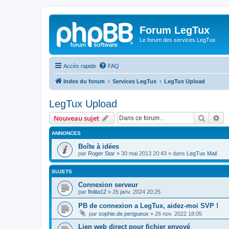
Forum LegTux
Le forum des services LegTux
Accès rapide
FAQ
Index du forum
Services LegTux
LegTux Upload
LegTux Upload
Recher
Re
Nouveau sujet
ANNONCES
Boîte à idées
par
Roger Star
»
30 mai 2013 20:43
» dans
LegTux Mail
SUJETS
Connexion serveur
par
flolita12
»
26 janv. 2024 20:25
PB de connexion a LegTux, aidez-moi SVP !
par
sophie.de.perigueux
»
26 nov. 2022 18:05
Lien web direct pour fichier envoyé