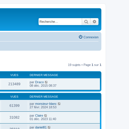
Rechercher
Recherche avancé
Connexion
19 sujets • Page
1
sur
1
VUES
DERNIER MESSAGE
par
Draco
213489
08 déc. 2015 08:37
VUES
DERNIER MESSAGE
par
monsieur-blanc
61399
27 févr. 2024 18:53
par
Claire
31082
01 déc. 2023 11:40
par
daniel81