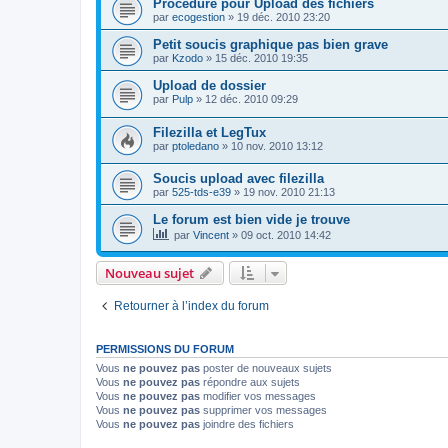
Procédure pour Upload des fichiers
par
ecogestion
»
19 déc. 2010 23:20
Petit soucis graphique pas bien grave
par
Kzodo
»
15 déc. 2010 19:35
Upload de dossier
par
Pulp
»
12 déc. 2010 09:29
Filezilla et LegTux
par
ptoledano
»
10 nov. 2010 13:12
Soucis upload avec filezilla
par
525-tds-e39
»
19 nov. 2010 21:13
Le forum est bien vide je trouve
par
Vincent
»
09 oct. 2010 14:42
Nouveau sujet
Retourner à l’index du forum
PERMISSIONS DU FORUM
Vous
ne pouvez pas
poster de nouveaux sujets
Vous
ne pouvez pas
répondre aux sujets
Vous
ne pouvez pas
modifier vos messages
Vous
ne pouvez pas
supprimer vos messages
Vous
ne pouvez pas
joindre des fichiers