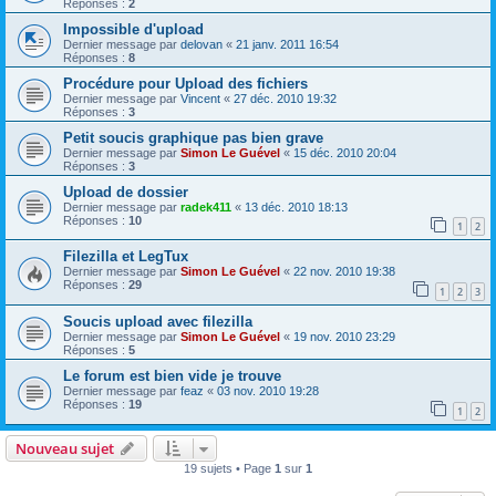
Réponses :
2
Impossible d'upload
Dernier message par
delovan
«
21 janv. 2011 16:54
Réponses :
8
Procédure pour Upload des fichiers
Dernier message par
Vincent
«
27 déc. 2010 19:32
Réponses :
3
Petit soucis graphique pas bien grave
Dernier message par
Simon Le Guével
«
15 déc. 2010 20:04
Réponses :
3
Upload de dossier
Dernier message par
radek411
«
13 déc. 2010 18:13
Réponses :
10
1
2
Filezilla et LegTux
Dernier message par
Simon Le Guével
«
22 nov. 2010 19:38
Réponses :
29
1
2
3
Soucis upload avec filezilla
Dernier message par
Simon Le Guével
«
19 nov. 2010 23:29
Réponses :
5
Le forum est bien vide je trouve
Dernier message par
feaz
«
03 nov. 2010 19:28
Réponses :
19
1
2
Nouveau sujet
19 sujets • Page
1
sur
1