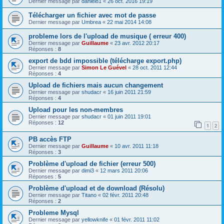
Dernier message par
daniel81
«
26 oct. 2016 19:19
Télécharger un fichier avec mot de passe
Dernier message par
Umbrea
«
22 mai 2014 14:08
probleme lors de l'upload de musique ( erreur 400)
Dernier message par
Guillaume
«
23 avr. 2012 20:17
Réponses :
8
export de bdd impossible (télécharge export.php)
Dernier message par
Simon Le Guével
«
28 oct. 2011 12:44
Réponses :
4
Upload de fichiers mais aucun changement
Dernier message par
shudacr
«
16 juin 2011 21:59
Réponses :
4
Upload pour les non-membres
Dernier message par
shudacr
«
01 juin 2011 19:01
Réponses :
12
1
2
PB accès FTP
Dernier message par
Guillaume
«
10 avr. 2011 11:18
Réponses :
3
Problème d'upload de fichier (erreur 500)
Dernier message par
dimi3
«
12 mars 2011 20:06
Réponses :
5
Problème d'upload et de download (Résolu)
Dernier message par
Titano
«
02 févr. 2011 20:48
Réponses :
2
Probleme Mysql
Dernier message par
yellowknife
«
01 févr. 2011 11:02