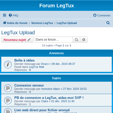
Forum LegTux
FAQ
Connexion
R
Index du forum
Services LegTux
LegTux Upload
e
LegTux Upload
c
Rechercher
Recherche avanc
Nouveau sujet
h
19 sujets • Page
1
sur
1
e
Annonces
r
c
Boîte à idées
Dernier message par
Draco
«
08 déc. 2015 08:37
h
Posté dans
LegTux Mail
Réponses :
9
e
r
Sujets
Connexion serveur
Dernier message par
monsieur-blanc
«
27 févr. 2024 18:53
Réponses :
4
PB de connexion a LegTux, aidez-moi SVP !
Dernier message par
Claire
«
01 déc. 2023 11:40
Réponses :
1
Lien web direct pour fichier envoyé