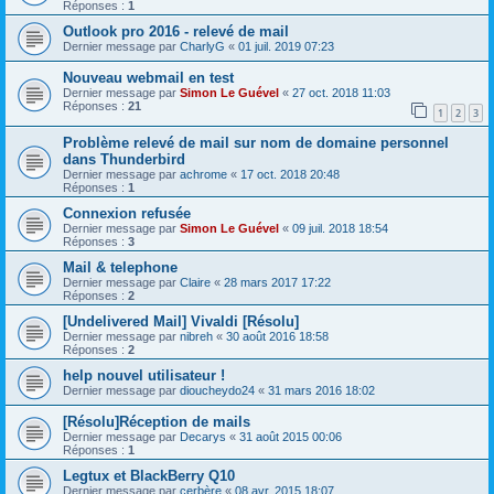
Réponses :
1
Outlook pro 2016 - relevé de mail
Dernier message par
CharlyG
«
01 juil. 2019 07:23
Nouveau webmail en test
Dernier message par
Simon Le Guével
«
27 oct. 2018 11:03
Réponses :
21
1
2
3
Problème relevé de mail sur nom de domaine personnel
dans Thunderbird
Dernier message par
achrome
«
17 oct. 2018 20:48
Réponses :
1
Connexion refusée
Dernier message par
Simon Le Guével
«
09 juil. 2018 18:54
Réponses :
3
Mail & telephone
Dernier message par
Claire
«
28 mars 2017 17:22
Réponses :
2
[Undelivered Mail] Vivaldi [Résolu]
Dernier message par
nibreh
«
30 août 2016 18:58
Réponses :
2
help nouvel utilisateur !
Dernier message par
dioucheydo24
«
31 mars 2016 18:02
[Résolu]Réception de mails
Dernier message par
Decarys
«
31 août 2015 00:06
Réponses :
1
Legtux et BlackBerry Q10
Dernier message par
cerbère
«
08 avr. 2015 18:07