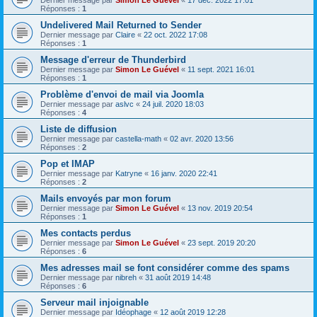
Dernier message par
Simon Le Guével
«
17 déc. 2022 17:01
Réponses :
1
Undelivered Mail Returned to Sender
Dernier message par
Claire
«
22 oct. 2022 17:08
Réponses :
1
Message d'erreur de Thunderbird
Dernier message par
Simon Le Guével
«
11 sept. 2021 16:01
Réponses :
1
Problème d'envoi de mail via Joomla
Dernier message par
aslvc
«
24 juil. 2020 18:03
Réponses :
4
Liste de diffusion
Dernier message par
castella-math
«
02 avr. 2020 13:56
Réponses :
2
Pop et IMAP
Dernier message par
Katryne
«
16 janv. 2020 22:41
Réponses :
2
Mails envoyés par mon forum
Dernier message par
Simon Le Guével
«
13 nov. 2019 20:54
Réponses :
1
Mes contacts perdus
Dernier message par
Simon Le Guével
«
23 sept. 2019 20:20
Réponses :
6
Mes adresses mail se font considérer comme des spams
Dernier message par
nibreh
«
31 août 2019 14:48
Réponses :
6
Serveur mail injoignable
Dernier message par
Idéophage
«
12 août 2019 12:28