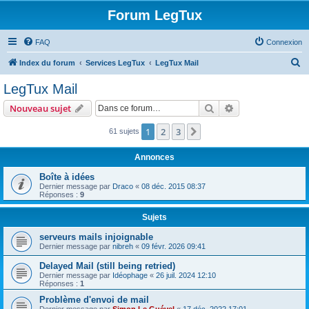
Forum LegTux
FAQ
Connexion
R
Index du forum
Services LegTux
LegTux Mail
e
LegTux Mail
c
Rechercher
Recherche avanc
Nouveau sujet
h
e
1
2
3
Suivante
61 sujets
r
Annonces
c
Boîte à idées
h
Dernier message par
Draco
«
08 déc. 2015 08:37
Réponses :
9
e
r
Sujets
serveurs mails injoignable
Dernier message par
nibreh
«
09 févr. 2026 09:41
Delayed Mail (still being retried)
Dernier message par
Idéophage
«
26 juil. 2024 12:10
Réponses :
1
Problème d'envoi de mail