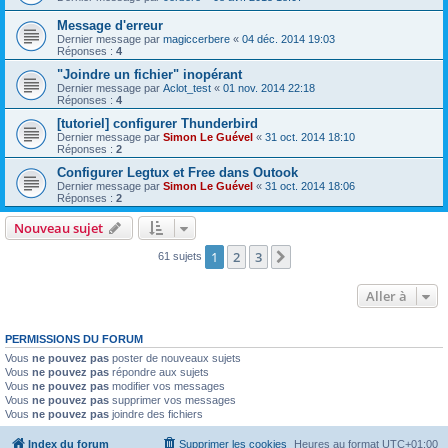
Message d'erreur
Dernier message par
magiccerbere
«
04 déc. 2014 19:03
Réponses :
4
"Joindre un fichier" inopérant
Dernier message par
Aclot_test
«
01 nov. 2014 22:18
Réponses :
4
[tutoriel] configurer Thunderbird
Dernier message par
Simon Le Guével
«
31 oct. 2014 18:10
Réponses :
2
Configurer Legtux et Free dans Outook
Dernier message par
Simon Le Guével
«
31 oct. 2014 18:06
Réponses :
2
Nouveau sujet
1
2
3
Suivante
61 sujets
Aller à
PERMISSIONS DU FORUM
Vous
ne pouvez pas
poster de nouveaux sujets
Vous
ne pouvez pas
répondre aux sujets
Vous
ne pouvez pas
modifier vos messages
Vous
ne pouvez pas
supprimer vos messages
Vous
ne pouvez pas
joindre des fichiers
Index du forum
Supprimer les cookies
Heures au format
UTC+01:00