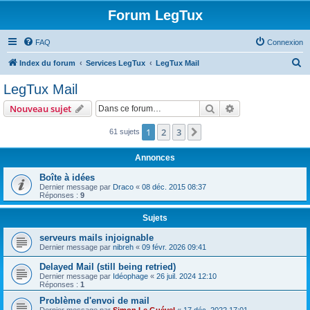
Forum LegTux
FAQ
Connexion
R
Index du forum
Services LegTux
LegTux Mail
e
LegTux Mail
c
Rechercher
Recherche avanc
Nouveau sujet
h
e
1
2
3
Suivante
61 sujets
r
Annonces
c
Boîte à idées
h
Dernier message par
Draco
«
08 déc. 2015 08:37
Réponses :
9
e
r
Sujets
serveurs mails injoignable
Dernier message par
nibreh
«
09 févr. 2026 09:41
Delayed Mail (still being retried)
Dernier message par
Idéophage
«
26 juil. 2024 12:10
Réponses :
1
Problème d'envoi de mail