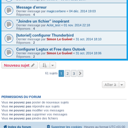
Message d'erreur
Dernier message par
magiccerbere
«
04 déc. 2014 19:03
Réponses :
4
"Joindre un fichier" inopérant
Dernier message par
Aclot_test
«
01 nov. 2014 22:18
Réponses :
4
[tutoriel] configurer Thunderbird
Dernier message par
Simon Le Guével
«
31 oct. 2014 18:10
Réponses :
2
Configurer Legtux et Free dans Outook
Dernier message par
Simon Le Guével
«
31 oct. 2014 18:06
Réponses :
2
Nouveau sujet
1
2
3
Suivante
61 sujets
Aller à
PERMISSIONS DU FORUM
Vous
ne pouvez pas
poster de nouveaux sujets
Vous
ne pouvez pas
répondre aux sujets
Vous
ne pouvez pas
modifier vos messages
Vous
ne pouvez pas
supprimer vos messages
Vous
ne pouvez pas
joindre des fichiers
Index du forum
Supprimer les cookies
Heures au format
UTC+01:00