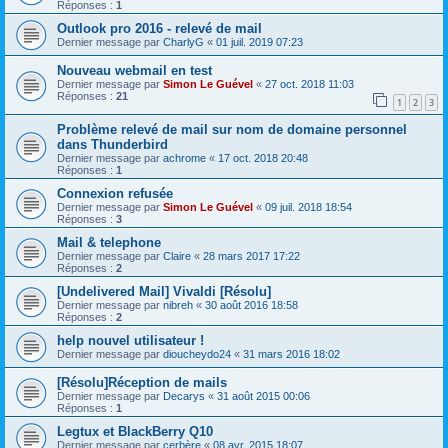
Réponses :
1
Outlook pro 2016 - relevé de mail
Dernier message par
CharlyG
«
01 juil. 2019 07:23
Nouveau webmail en test
Dernier message par
Simon Le Guével
«
27 oct. 2018 11:03
Réponses :
21
1
2
3
Problème relevé de mail sur nom de domaine personnel
dans Thunderbird
Dernier message par
achrome
«
17 oct. 2018 20:48
Réponses :
1
Connexion refusée
Dernier message par
Simon Le Guével
«
09 juil. 2018 18:54
Réponses :
3
Mail & telephone
Dernier message par
Claire
«
28 mars 2017 17:22
Réponses :
2
[Undelivered Mail] Vivaldi [Résolu]
Dernier message par
nibreh
«
30 août 2016 18:58
Réponses :
2
help nouvel utilisateur !
Dernier message par
dioucheydo24
«
31 mars 2016 18:02
[Résolu]Réception de mails
Dernier message par
Decarys
«
31 août 2015 00:06
Réponses :
1
Legtux et BlackBerry Q10
Dernier message par
cerbère
«
08 avr. 2015 18:07