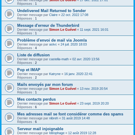
Dernier message par
Simon Le Guével
«
17 déc. 2022 17:01
Réponses :
1
Undelivered Mail Returned to Sender
Dernier message par
Claire
«
22 oct. 2022 17:08
Réponses :
1
Message d'erreur de Thunderbird
Dernier message par
Simon Le Guével
«
11 sept. 2021 16:01
Réponses :
1
Problème d'envoi de mail via Joomla
Dernier message par
aslvc
«
24 juil. 2020 18:03
Réponses :
4
Liste de diffusion
Dernier message par
castella-math
«
02 avr. 2020 13:56
Réponses :
2
Pop et IMAP
Dernier message par
Katryne
«
16 janv. 2020 22:41
Réponses :
2
Mails envoyés par mon forum
Dernier message par
Simon Le Guével
«
13 nov. 2019 20:54
Réponses :
1
Mes contacts perdus
Dernier message par
Simon Le Guével
«
23 sept. 2019 20:20
Réponses :
6
Mes adresses mail se font considérer comme des spams
Dernier message par
nibreh
«
31 août 2019 14:48
Réponses :
6
Serveur mail injoignable
Dernier message par
Idéophage
«
12 août 2019 12:28