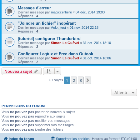
Message d'erreur
Dernier message par
magiccerbere
«
04 déc. 2014 19:03
Réponses :
4
"Joindre un fichier" inopérant
Dernier message par
Aclot_test
«
01 nov. 2014 22:18
Réponses :
4
[tutoriel] configurer Thunderbird
Dernier message par
Simon Le Guével
«
31 oct. 2014 18:10
Réponses :
2
Configurer Legtux et Free dans Outook
Dernier message par
Simon Le Guével
«
31 oct. 2014 18:06
Réponses :
2
Nouveau sujet
1
2
3
Suivante
61 sujets
Aller à
PERMISSIONS DU FORUM
Vous
ne pouvez pas
poster de nouveaux sujets
Vous
ne pouvez pas
répondre aux sujets
Vous
ne pouvez pas
modifier vos messages
Vous
ne pouvez pas
supprimer vos messages
Vous
ne pouvez pas
joindre des fichiers
Index du forum
Supprimer les cookies
Heures au format
UTC+01:00