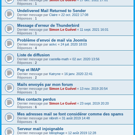
Dernier message par
Simon Le Guével
«
17 déc. 2022 17:01
Réponses :
1
Undelivered Mail Returned to Sender
Dernier message par
Claire
«
22 oct. 2022 17:08
Réponses :
1
Message d'erreur de Thunderbird
Dernier message par
Simon Le Guével
«
11 sept. 2021 16:01
Réponses :
1
Problème d'envoi de mail via Joomla
Dernier message par
aslvc
«
24 juil. 2020 18:03
Réponses :
4
Liste de diffusion
Dernier message par
castella-math
«
02 avr. 2020 13:56
Réponses :
2
Pop et IMAP
Dernier message par
Katryne
«
16 janv. 2020 22:41
Réponses :
2
Mails envoyés par mon forum
Dernier message par
Simon Le Guével
«
13 nov. 2019 20:54
Réponses :
1
Mes contacts perdus
Dernier message par
Simon Le Guével
«
23 sept. 2019 20:20
Réponses :
6
Mes adresses mail se font considérer comme des spams
Dernier message par
nibreh
«
31 août 2019 14:48
Réponses :
6
Serveur mail injoignable
Dernier message par
Idéophage
«
12 août 2019 12:28