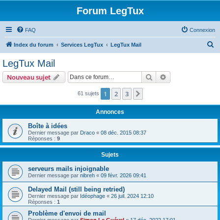
Forum LegTux
FAQ
Connexion
R
Index du forum
Services LegTux
LegTux Mail
e
LegTux Mail
c
Rechercher
Recherche avanc
Nouveau sujet
h
e
1
2
3
Suivante
61 sujets
r
Annonces
c
Boîte à idées
h
Dernier message par
Draco
«
08 déc. 2015 08:37
Réponses :
9
e
r
Sujets
serveurs mails injoignable
Dernier message par
nibreh
«
09 févr. 2026 09:41
Delayed Mail (still being retried)
Dernier message par
Idéophage
«
26 juil. 2024 12:10
Réponses :
1
Problème d'envoi de mail