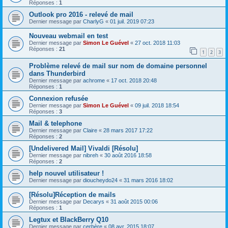
Réponses :
1
Outlook pro 2016 - relevé de mail
Dernier message par
CharlyG
«
01 juil. 2019 07:23
Nouveau webmail en test
Dernier message par
Simon Le Guével
«
27 oct. 2018 11:03
Réponses :
21
1
2
3
Problème relevé de mail sur nom de domaine personnel
dans Thunderbird
Dernier message par
achrome
«
17 oct. 2018 20:48
Réponses :
1
Connexion refusée
Dernier message par
Simon Le Guével
«
09 juil. 2018 18:54
Réponses :
3
Mail & telephone
Dernier message par
Claire
«
28 mars 2017 17:22
Réponses :
2
[Undelivered Mail] Vivaldi [Résolu]
Dernier message par
nibreh
«
30 août 2016 18:58
Réponses :
2
help nouvel utilisateur !
Dernier message par
dioucheydo24
«
31 mars 2016 18:02
[Résolu]Réception de mails
Dernier message par
Decarys
«
31 août 2015 00:06
Réponses :
1
Legtux et BlackBerry Q10
Dernier message par
cerbère
«
08 avr. 2015 18:07