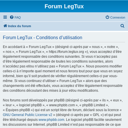
Forum LegTux
FAQ
Connexion
R
Index du forum
e
Forum LegTux - Conditions d’utilisation
c
h
En accédant à « Forum LegTux » (désigné ci-après par « nous », « notre »,
« nos », « Forum LegTux », « https://forum.legtux.org »), vous acceptez d’être
e
légalement responsable des conditions suivantes. Si vous n’acceptez pas
r
d’être légalement responsable de toutes les conditions suivantes, alors
n’accédez pas et/ou n’utilisez pas « Forum LegTux ». Nous pouvons modifier
c
celles-ci à n’importe quel moment et nous ferons tout pour que vous en soyez
h
informé, bien qu’il soit prudent de vérifier régulièrement celles-ci par vous-
même. Si vous continuez d’utiliser « Forum LegTux » alors que des
e
changements ont été effectués, vous acceptez d’être légalement responsable
r
des conditions découlant des mises à jour et/ou modifications.
Nos forums sont développés par phpBB (désigné ci-après par « ils », « eux »,
« leur », « logiciel phpBB », « www.phpbb.com », « phpBB Limited »,
« Équipes phpBB ») qui est un script libre de forum, déclaré sous la licence «
GNU General Public License v2
» (désigné ci-après par « GPL ») et qui peut
être téléchargé depuis
www.phpbb.com
. Le logiciel phpBB facilite seulement
les discussions sur Internet. phpBB Limited n’est pas responsable de ce que