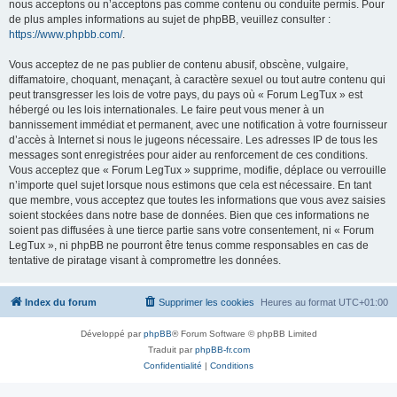
nous acceptons ou n’acceptons pas comme contenu ou conduite permis. Pour
de plus amples informations au sujet de phpBB, veuillez consulter :
https://www.phpbb.com/
.
Vous acceptez de ne pas publier de contenu abusif, obscène, vulgaire,
diffamatoire, choquant, menaçant, à caractère sexuel ou tout autre contenu qui
peut transgresser les lois de votre pays, du pays où « Forum LegTux » est
hébergé ou les lois internationales. Le faire peut vous mener à un
bannissement immédiat et permanent, avec une notification à votre fournisseur
d’accès à Internet si nous le jugeons nécessaire. Les adresses IP de tous les
messages sont enregistrées pour aider au renforcement de ces conditions.
Vous acceptez que « Forum LegTux » supprime, modifie, déplace ou verrouille
n’importe quel sujet lorsque nous estimons que cela est nécessaire. En tant
que membre, vous acceptez que toutes les informations que vous avez saisies
soient stockées dans notre base de données. Bien que ces informations ne
soient pas diffusées à une tierce partie sans votre consentement, ni « Forum
LegTux », ni phpBB ne pourront être tenus comme responsables en cas de
tentative de piratage visant à compromettre les données.
Index du forum
Supprimer les cookies
Heures au format
UTC+01:00
Développé par
phpBB
® Forum Software © phpBB Limited
Traduit par
phpBB-fr.com
Confidentialité
|
Conditions