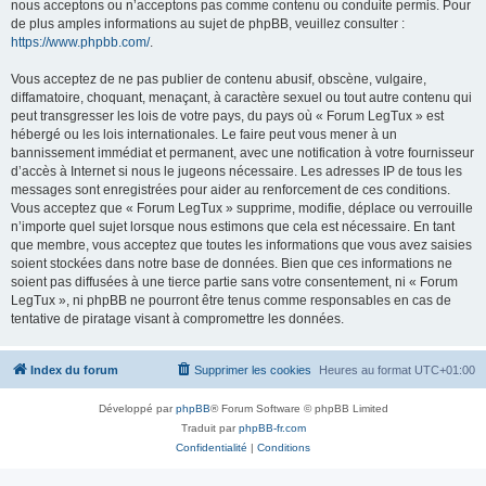
nous acceptons ou n’acceptons pas comme contenu ou conduite permis. Pour
de plus amples informations au sujet de phpBB, veuillez consulter :
https://www.phpbb.com/
.
Vous acceptez de ne pas publier de contenu abusif, obscène, vulgaire,
diffamatoire, choquant, menaçant, à caractère sexuel ou tout autre contenu qui
peut transgresser les lois de votre pays, du pays où « Forum LegTux » est
hébergé ou les lois internationales. Le faire peut vous mener à un
bannissement immédiat et permanent, avec une notification à votre fournisseur
d’accès à Internet si nous le jugeons nécessaire. Les adresses IP de tous les
messages sont enregistrées pour aider au renforcement de ces conditions.
Vous acceptez que « Forum LegTux » supprime, modifie, déplace ou verrouille
n’importe quel sujet lorsque nous estimons que cela est nécessaire. En tant
que membre, vous acceptez que toutes les informations que vous avez saisies
soient stockées dans notre base de données. Bien que ces informations ne
soient pas diffusées à une tierce partie sans votre consentement, ni « Forum
LegTux », ni phpBB ne pourront être tenus comme responsables en cas de
tentative de piratage visant à compromettre les données.
Index du forum
Supprimer les cookies
Heures au format
UTC+01:00
Développé par
phpBB
® Forum Software © phpBB Limited
Traduit par
phpBB-fr.com
Confidentialité
|
Conditions