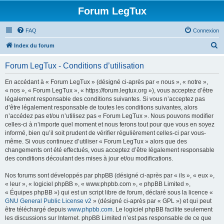
Forum LegTux
FAQ
Connexion
R
Index du forum
e
Forum LegTux - Conditions d’utilisation
c
h
En accédant à « Forum LegTux » (désigné ci-après par « nous », « notre »,
« nos », « Forum LegTux », « https://forum.legtux.org »), vous acceptez d’être
e
légalement responsable des conditions suivantes. Si vous n’acceptez pas
r
d’être légalement responsable de toutes les conditions suivantes, alors
n’accédez pas et/ou n’utilisez pas « Forum LegTux ». Nous pouvons modifier
c
celles-ci à n’importe quel moment et nous ferons tout pour que vous en soyez
h
informé, bien qu’il soit prudent de vérifier régulièrement celles-ci par vous-
même. Si vous continuez d’utiliser « Forum LegTux » alors que des
e
changements ont été effectués, vous acceptez d’être légalement responsable
r
des conditions découlant des mises à jour et/ou modifications.
Nos forums sont développés par phpBB (désigné ci-après par « ils », « eux »,
« leur », « logiciel phpBB », « www.phpbb.com », « phpBB Limited »,
« Équipes phpBB ») qui est un script libre de forum, déclaré sous la licence «
GNU General Public License v2
» (désigné ci-après par « GPL ») et qui peut
être téléchargé depuis
www.phpbb.com
. Le logiciel phpBB facilite seulement
les discussions sur Internet. phpBB Limited n’est pas responsable de ce que