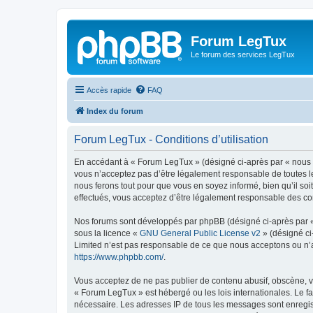
Forum LegTux
Le forum des services LegTux
Accès rapide
FAQ
Index du forum
Forum LegTux - Conditions d’utilisation
En accédant à « Forum LegTux » (désigné ci-après par « nous »,
vous n’acceptez pas d’être légalement responsable de toutes le
nous ferons tout pour que vous en soyez informé, bien qu’il so
effectués, vous acceptez d’être légalement responsable des con
Nos forums sont développés par phpBB (désigné ci-après par « i
sous la licence «
GNU General Public License v2
» (désigné ci
Limited n’est pas responsable de ce que nous acceptons ou n’
https://www.phpbb.com/
.
Vous acceptez de ne pas publier de contenu abusif, obscène, vu
« Forum LegTux » est hébergé ou les lois internationales. Le f
nécessaire. Les adresses IP de tous les messages sont enregis