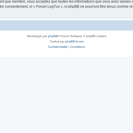
tant que membre, vous acceptez que toutes les informations que vous avez saisies
votre consentement, ni « Forum LegTux », ni phpBB ne pourront être tenus comme re
Développé par
phpBB
® Forum Software © phpBB Limited
Traduit par
phpBB-fr.com
Confidentialité
|
Conditions