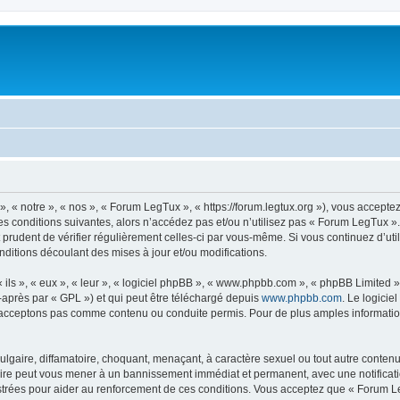
 « notre », « nos », « Forum LegTux », « https://forum.legtux.org »), vous accepte
s conditions suivantes, alors n’accédez pas et/ou n’utilisez pas « Forum LegTux »
it prudent de vérifier régulièrement celles-ci par vous-même. Si vous continuez d’u
ditions découlant des mises à jour et/ou modifications.
ls », « eux », « leur », « logiciel phpBB », « www.phpbb.com », « phpBB Limited »,
-après par « GPL ») et qui peut être téléchargé depuis
www.phpbb.com
. Le logicie
acceptons pas comme contenu ou conduite permis. Pour de plus amples informations
lgaire, diffamatoire, choquant, menaçant, à caractère sexuel ou tout autre contenu 
aire peut vous mener à un bannissement immédiat et permanent, avec une notificatio
trées pour aider au renforcement de ces conditions. Vous acceptez que « Forum Le