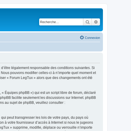
Rechercher
Recherche avancé
Connexion
z d’être légalement responsable des conditions suivantes. Si
. Nous pouvons modifier celles-ci à n’importe quel moment et
tiliser « Forum LegTux » alors que des changements ont été
 « Équipes phpBB ») qui est un script libre de forum, déclaré
l phpBB facilite seulement les discussions sur Internet. phpBB
 au sujet de phpBB, veuillez consulter :
qui peut transgresser les lois de votre pays, du pays où
n à votre fournisseur d’accès à Internet si nous le jugeons
gTux » supprime, modifie, déplace ou verrouille n’importe