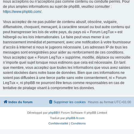
nous acceptons ou n’acceptons pas comme contenu ou conduite permis. Pour
de plus amples informations au sujet de phpBB, veuillez consulter :
https://www.phpbb.com/
.
Vous acceptez de ne pas publier de contenu abusif, obscène, vulgaire,
diffamatoire, choquant, menaçant, à caractère sexuel ou tout autre contenu qui
peut transgresser les lois de votre pays, du pays où « Forum LegTux » est
hébergé ou les lois internationales. Le faire peut vous mener à un
bannissement immédiat et permanent, avec une notification à votre fournisseur
d’accès à Internet si nous le jugeons nécessaire. Les adresses IP de tous les
messages sont enregistrées pour aider au renforcement de ces conditions.
Vous acceptez que « Forum LegTux » supprime, modifie, déplace ou verrouille
n’importe quel sujet lorsque nous estimons que cela est nécessaire. En tant
que membre, vous acceptez que toutes les informations que vous avez saisies
soient stockées dans notre base de données. Bien que ces informations ne
soient pas diffusées à une tierce partie sans votre consentement, ni « Forum
LegTux », ni phpBB ne pourront être tenus comme responsables en cas de
tentative de piratage visant à compromettre les données.
Index du forum
Supprimer les cookies
Heures au format
UTC+01:00
Développé par
phpBB
® Forum Software © phpBB Limited
Traduit par
phpBB-fr.com
Confidentialité
|
Conditions