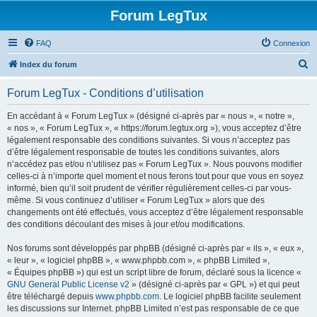
Forum LegTux
FAQ
Connexion
R
Index du forum
e
Forum LegTux - Conditions d’utilisation
c
h
En accédant à « Forum LegTux » (désigné ci-après par « nous », « notre »,
« nos », « Forum LegTux », « https://forum.legtux.org »), vous acceptez d’être
e
légalement responsable des conditions suivantes. Si vous n’acceptez pas
r
d’être légalement responsable de toutes les conditions suivantes, alors
n’accédez pas et/ou n’utilisez pas « Forum LegTux ». Nous pouvons modifier
c
celles-ci à n’importe quel moment et nous ferons tout pour que vous en soyez
h
informé, bien qu’il soit prudent de vérifier régulièrement celles-ci par vous-
même. Si vous continuez d’utiliser « Forum LegTux » alors que des
e
changements ont été effectués, vous acceptez d’être légalement responsable
r
des conditions découlant des mises à jour et/ou modifications.
Nos forums sont développés par phpBB (désigné ci-après par « ils », « eux »,
« leur », « logiciel phpBB », « www.phpbb.com », « phpBB Limited »,
« Équipes phpBB ») qui est un script libre de forum, déclaré sous la licence «
GNU General Public License v2
» (désigné ci-après par « GPL ») et qui peut
être téléchargé depuis
www.phpbb.com
. Le logiciel phpBB facilite seulement
les discussions sur Internet. phpBB Limited n’est pas responsable de ce que