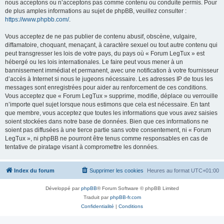
nous acceptons ou n’acceptons pas comme contenu ou conduite permis. Pour
de plus amples informations au sujet de phpBB, veuillez consulter :
https://www.phpbb.com/
.
Vous acceptez de ne pas publier de contenu abusif, obscène, vulgaire,
diffamatoire, choquant, menaçant, à caractère sexuel ou tout autre contenu qui
peut transgresser les lois de votre pays, du pays où « Forum LegTux » est
hébergé ou les lois internationales. Le faire peut vous mener à un
bannissement immédiat et permanent, avec une notification à votre fournisseur
d’accès à Internet si nous le jugeons nécessaire. Les adresses IP de tous les
messages sont enregistrées pour aider au renforcement de ces conditions.
Vous acceptez que « Forum LegTux » supprime, modifie, déplace ou verrouille
n’importe quel sujet lorsque nous estimons que cela est nécessaire. En tant
que membre, vous acceptez que toutes les informations que vous avez saisies
soient stockées dans notre base de données. Bien que ces informations ne
soient pas diffusées à une tierce partie sans votre consentement, ni « Forum
LegTux », ni phpBB ne pourront être tenus comme responsables en cas de
tentative de piratage visant à compromettre les données.
Index du forum
Supprimer les cookies
Heures au format
UTC+01:00
Développé par
phpBB
® Forum Software © phpBB Limited
Traduit par
phpBB-fr.com
Confidentialité
|
Conditions