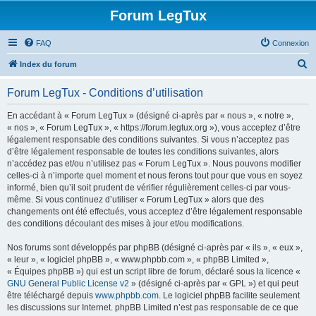
Forum LegTux
FAQ
Connexion
R
Index du forum
e
Forum LegTux - Conditions d’utilisation
c
h
En accédant à « Forum LegTux » (désigné ci-après par « nous », « notre »,
« nos », « Forum LegTux », « https://forum.legtux.org »), vous acceptez d’être
e
légalement responsable des conditions suivantes. Si vous n’acceptez pas
r
d’être légalement responsable de toutes les conditions suivantes, alors
n’accédez pas et/ou n’utilisez pas « Forum LegTux ». Nous pouvons modifier
c
celles-ci à n’importe quel moment et nous ferons tout pour que vous en soyez
h
informé, bien qu’il soit prudent de vérifier régulièrement celles-ci par vous-
même. Si vous continuez d’utiliser « Forum LegTux » alors que des
e
changements ont été effectués, vous acceptez d’être légalement responsable
r
des conditions découlant des mises à jour et/ou modifications.
Nos forums sont développés par phpBB (désigné ci-après par « ils », « eux »,
« leur », « logiciel phpBB », « www.phpbb.com », « phpBB Limited »,
« Équipes phpBB ») qui est un script libre de forum, déclaré sous la licence «
GNU General Public License v2
» (désigné ci-après par « GPL ») et qui peut
être téléchargé depuis
www.phpbb.com
. Le logiciel phpBB facilite seulement
les discussions sur Internet. phpBB Limited n’est pas responsable de ce que