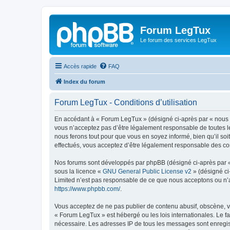
Forum LegTux
Le forum des services LegTux
Accès rapide
FAQ
Index du forum
Forum LegTux - Conditions d’utilisation
En accédant à « Forum LegTux » (désigné ci-après par « nous »,
vous n’acceptez pas d’être légalement responsable de toutes le
nous ferons tout pour que vous en soyez informé, bien qu’il so
effectués, vous acceptez d’être légalement responsable des con
Nos forums sont développés par phpBB (désigné ci-après par « i
sous la licence «
GNU General Public License v2
» (désigné ci
Limited n’est pas responsable de ce que nous acceptons ou n’
https://www.phpbb.com/
.
Vous acceptez de ne pas publier de contenu abusif, obscène, vu
« Forum LegTux » est hébergé ou les lois internationales. Le f
nécessaire. Les adresses IP de tous les messages sont enregis