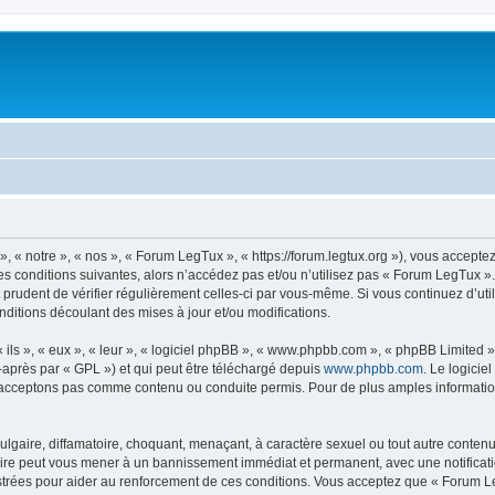
 « notre », « nos », « Forum LegTux », « https://forum.legtux.org »), vous accepte
s conditions suivantes, alors n’accédez pas et/ou n’utilisez pas « Forum LegTux »
it prudent de vérifier régulièrement celles-ci par vous-même. Si vous continuez d’u
ditions découlant des mises à jour et/ou modifications.
ls », « eux », « leur », « logiciel phpBB », « www.phpbb.com », « phpBB Limited »,
-après par « GPL ») et qui peut être téléchargé depuis
www.phpbb.com
. Le logicie
acceptons pas comme contenu ou conduite permis. Pour de plus amples informations
lgaire, diffamatoire, choquant, menaçant, à caractère sexuel ou tout autre contenu 
aire peut vous mener à un bannissement immédiat et permanent, avec une notificatio
trées pour aider au renforcement de ces conditions. Vous acceptez que « Forum Le