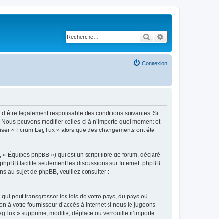
Rechercher
Recherche avancé
Connexion
z d’être légalement responsable des conditions suivantes. Si
. Nous pouvons modifier celles-ci à n’importe quel moment et
tiliser « Forum LegTux » alors que des changements ont été
 « Équipes phpBB ») qui est un script libre de forum, déclaré
l phpBB facilite seulement les discussions sur Internet. phpBB
 au sujet de phpBB, veuillez consulter :
qui peut transgresser les lois de votre pays, du pays où
n à votre fournisseur d’accès à Internet si nous le jugeons
gTux » supprime, modifie, déplace ou verrouille n’importe