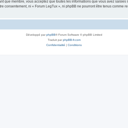
tant que membre, vous acceptez que toutes les informations que vous avez saisies
votre consentement, ni « Forum LegTux », ni phpBB ne pourront être tenus comme re
Développé par
phpBB
® Forum Software © phpBB Limited
Traduit par
phpBB-fr.com
Confidentialité
|
Conditions