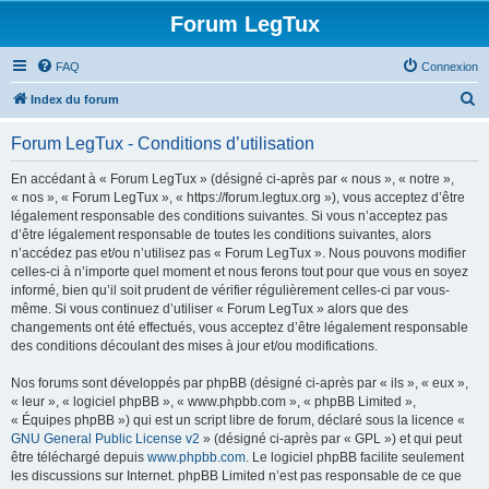
Forum LegTux
FAQ
Connexion
R
Index du forum
e
Forum LegTux - Conditions d’utilisation
c
h
En accédant à « Forum LegTux » (désigné ci-après par « nous », « notre »,
« nos », « Forum LegTux », « https://forum.legtux.org »), vous acceptez d’être
e
légalement responsable des conditions suivantes. Si vous n’acceptez pas
r
d’être légalement responsable de toutes les conditions suivantes, alors
n’accédez pas et/ou n’utilisez pas « Forum LegTux ». Nous pouvons modifier
c
celles-ci à n’importe quel moment et nous ferons tout pour que vous en soyez
h
informé, bien qu’il soit prudent de vérifier régulièrement celles-ci par vous-
même. Si vous continuez d’utiliser « Forum LegTux » alors que des
e
changements ont été effectués, vous acceptez d’être légalement responsable
r
des conditions découlant des mises à jour et/ou modifications.
Nos forums sont développés par phpBB (désigné ci-après par « ils », « eux »,
« leur », « logiciel phpBB », « www.phpbb.com », « phpBB Limited »,
« Équipes phpBB ») qui est un script libre de forum, déclaré sous la licence «
GNU General Public License v2
» (désigné ci-après par « GPL ») et qui peut
être téléchargé depuis
www.phpbb.com
. Le logiciel phpBB facilite seulement
les discussions sur Internet. phpBB Limited n’est pas responsable de ce que