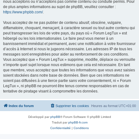
nous acceptons ou n’acceptons pas comme contenu ou conduite permis. Pour
de plus amples informations au sujet de phpBB, veuillez consulter :
https://www.phpbb.com/
.
Vous acceptez de ne pas publier de contenu abusif, obscène, vulgaire,
diffamatoire, choquant, menaçant, à caractère sexuel ou tout autre contenu qui
peut transgresser les lois de votre pays, du pays où « Forum LegTux » est
hébergé ou les lois internationales. Le faire peut vous mener à un
bannissement immédiat et permanent, avec une notification à votre fournisseur
d’accès à Internet si nous le jugeons nécessaire. Les adresses IP de tous les
messages sont enregistrées pour aider au renforcement de ces conditions.
Vous acceptez que « Forum LegTux » supprime, modifie, déplace ou verrouille
n’importe quel sujet lorsque nous estimons que cela est nécessaire. En tant
que membre, vous acceptez que toutes les informations que vous avez saisies
soient stockées dans notre base de données. Bien que ces informations ne
soient pas diffusées à une tierce partie sans votre consentement, ni « Forum
LegTux », ni phpBB ne pourront être tenus comme responsables en cas de
tentative de piratage visant à compromettre les données.
Index du forum
Supprimer les cookies
Heures au format
UTC+01:00
Développé par
phpBB
® Forum Software © phpBB Limited
Traduit par
phpBB-fr.com
Confidentialité
|
Conditions