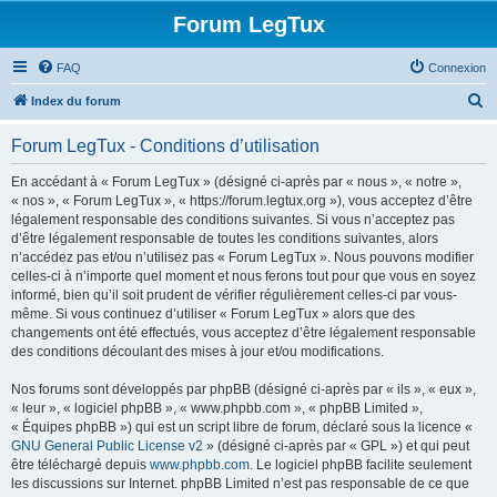
Forum LegTux
FAQ
Connexion
R
Index du forum
e
Forum LegTux - Conditions d’utilisation
c
h
En accédant à « Forum LegTux » (désigné ci-après par « nous », « notre »,
« nos », « Forum LegTux », « https://forum.legtux.org »), vous acceptez d’être
e
légalement responsable des conditions suivantes. Si vous n’acceptez pas
r
d’être légalement responsable de toutes les conditions suivantes, alors
n’accédez pas et/ou n’utilisez pas « Forum LegTux ». Nous pouvons modifier
c
celles-ci à n’importe quel moment et nous ferons tout pour que vous en soyez
h
informé, bien qu’il soit prudent de vérifier régulièrement celles-ci par vous-
même. Si vous continuez d’utiliser « Forum LegTux » alors que des
e
changements ont été effectués, vous acceptez d’être légalement responsable
r
des conditions découlant des mises à jour et/ou modifications.
Nos forums sont développés par phpBB (désigné ci-après par « ils », « eux »,
« leur », « logiciel phpBB », « www.phpbb.com », « phpBB Limited »,
« Équipes phpBB ») qui est un script libre de forum, déclaré sous la licence «
GNU General Public License v2
» (désigné ci-après par « GPL ») et qui peut
être téléchargé depuis
www.phpbb.com
. Le logiciel phpBB facilite seulement
les discussions sur Internet. phpBB Limited n’est pas responsable de ce que