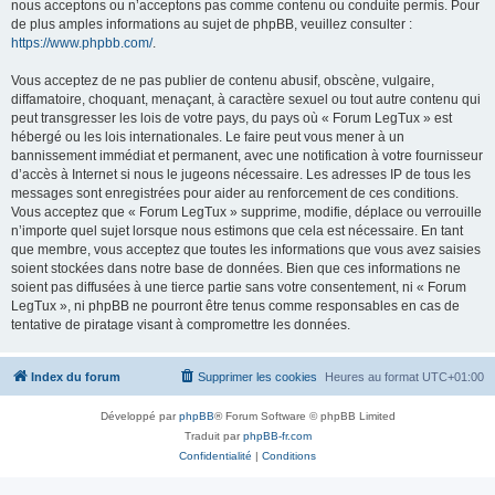
nous acceptons ou n’acceptons pas comme contenu ou conduite permis. Pour
de plus amples informations au sujet de phpBB, veuillez consulter :
https://www.phpbb.com/
.
Vous acceptez de ne pas publier de contenu abusif, obscène, vulgaire,
diffamatoire, choquant, menaçant, à caractère sexuel ou tout autre contenu qui
peut transgresser les lois de votre pays, du pays où « Forum LegTux » est
hébergé ou les lois internationales. Le faire peut vous mener à un
bannissement immédiat et permanent, avec une notification à votre fournisseur
d’accès à Internet si nous le jugeons nécessaire. Les adresses IP de tous les
messages sont enregistrées pour aider au renforcement de ces conditions.
Vous acceptez que « Forum LegTux » supprime, modifie, déplace ou verrouille
n’importe quel sujet lorsque nous estimons que cela est nécessaire. En tant
que membre, vous acceptez que toutes les informations que vous avez saisies
soient stockées dans notre base de données. Bien que ces informations ne
soient pas diffusées à une tierce partie sans votre consentement, ni « Forum
LegTux », ni phpBB ne pourront être tenus comme responsables en cas de
tentative de piratage visant à compromettre les données.
Index du forum
Supprimer les cookies
Heures au format
UTC+01:00
Développé par
phpBB
® Forum Software © phpBB Limited
Traduit par
phpBB-fr.com
Confidentialité
|
Conditions