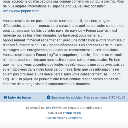
nous acceptons ou n’acceptons pas comme contenu ou conduite permis. Pour
de plus amples informations au sujet de phpBB, veuillez consulter :
https://www.phpbb.com/
.
Vous acceptez de ne pas publier de contenu abusif, obscène, vulgaire,
diffamatoire, choquant, menaçant, à caractère sexuel ou tout autre contenu qui
peut transgresser les lois de votre pays, du pays où « Forum LegTux » est
hébergé ou les lois internationales. Le faire peut vous mener à un
bannissement immédiat et permanent, avec une notification à votre fournisseur
d’accès à Internet si nous le jugeons nécessaire. Les adresses IP de tous les
messages sont enregistrées pour aider au renforcement de ces conditions.
Vous acceptez que « Forum LegTux » supprime, modifie, déplace ou verrouille
n’importe quel sujet lorsque nous estimons que cela est nécessaire. En tant
que membre, vous acceptez que toutes les informations que vous avez saisies
soient stockées dans notre base de données. Bien que ces informations ne
soient pas diffusées à une tierce partie sans votre consentement, ni « Forum
LegTux », ni phpBB ne pourront être tenus comme responsables en cas de
tentative de piratage visant à compromettre les données.
Index du forum
Supprimer les cookies
Heures au format
UTC+01:00
Développé par
phpBB
® Forum Software © phpBB Limited
Traduit par
phpBB-fr.com
Confidentialité
|
Conditions