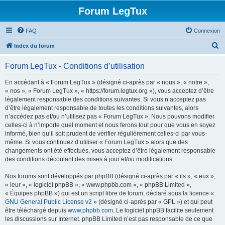
Forum LegTux
FAQ
Connexion
R
Index du forum
e
Forum LegTux - Conditions d’utilisation
c
h
En accédant à « Forum LegTux » (désigné ci-après par « nous », « notre »,
« nos », « Forum LegTux », « https://forum.legtux.org »), vous acceptez d’être
e
légalement responsable des conditions suivantes. Si vous n’acceptez pas
r
d’être légalement responsable de toutes les conditions suivantes, alors
n’accédez pas et/ou n’utilisez pas « Forum LegTux ». Nous pouvons modifier
c
celles-ci à n’importe quel moment et nous ferons tout pour que vous en soyez
h
informé, bien qu’il soit prudent de vérifier régulièrement celles-ci par vous-
même. Si vous continuez d’utiliser « Forum LegTux » alors que des
e
changements ont été effectués, vous acceptez d’être légalement responsable
r
des conditions découlant des mises à jour et/ou modifications.
Nos forums sont développés par phpBB (désigné ci-après par « ils », « eux »,
« leur », « logiciel phpBB », « www.phpbb.com », « phpBB Limited »,
« Équipes phpBB ») qui est un script libre de forum, déclaré sous la licence «
GNU General Public License v2
» (désigné ci-après par « GPL ») et qui peut
être téléchargé depuis
www.phpbb.com
. Le logiciel phpBB facilite seulement
les discussions sur Internet. phpBB Limited n’est pas responsable de ce que