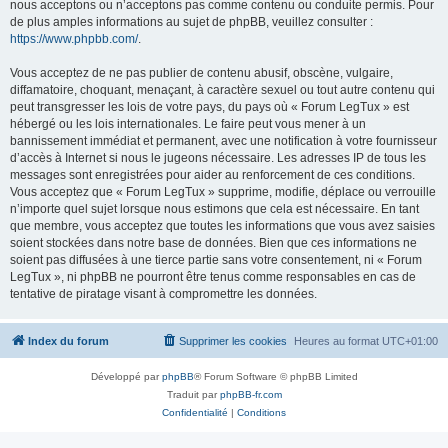
nous acceptons ou n’acceptons pas comme contenu ou conduite permis. Pour
de plus amples informations au sujet de phpBB, veuillez consulter :
https://www.phpbb.com/
.
Vous acceptez de ne pas publier de contenu abusif, obscène, vulgaire,
diffamatoire, choquant, menaçant, à caractère sexuel ou tout autre contenu qui
peut transgresser les lois de votre pays, du pays où « Forum LegTux » est
hébergé ou les lois internationales. Le faire peut vous mener à un
bannissement immédiat et permanent, avec une notification à votre fournisseur
d’accès à Internet si nous le jugeons nécessaire. Les adresses IP de tous les
messages sont enregistrées pour aider au renforcement de ces conditions.
Vous acceptez que « Forum LegTux » supprime, modifie, déplace ou verrouille
n’importe quel sujet lorsque nous estimons que cela est nécessaire. En tant
que membre, vous acceptez que toutes les informations que vous avez saisies
soient stockées dans notre base de données. Bien que ces informations ne
soient pas diffusées à une tierce partie sans votre consentement, ni « Forum
LegTux », ni phpBB ne pourront être tenus comme responsables en cas de
tentative de piratage visant à compromettre les données.
Index du forum
Supprimer les cookies
Heures au format
UTC+01:00
Développé par
phpBB
® Forum Software © phpBB Limited
Traduit par
phpBB-fr.com
Confidentialité
|
Conditions