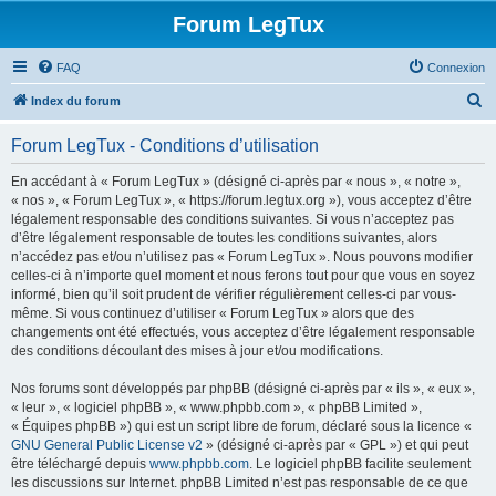
Forum LegTux
FAQ
Connexion
R
Index du forum
e
Forum LegTux - Conditions d’utilisation
c
h
En accédant à « Forum LegTux » (désigné ci-après par « nous », « notre »,
« nos », « Forum LegTux », « https://forum.legtux.org »), vous acceptez d’être
e
légalement responsable des conditions suivantes. Si vous n’acceptez pas
r
d’être légalement responsable de toutes les conditions suivantes, alors
n’accédez pas et/ou n’utilisez pas « Forum LegTux ». Nous pouvons modifier
c
celles-ci à n’importe quel moment et nous ferons tout pour que vous en soyez
h
informé, bien qu’il soit prudent de vérifier régulièrement celles-ci par vous-
même. Si vous continuez d’utiliser « Forum LegTux » alors que des
e
changements ont été effectués, vous acceptez d’être légalement responsable
r
des conditions découlant des mises à jour et/ou modifications.
Nos forums sont développés par phpBB (désigné ci-après par « ils », « eux »,
« leur », « logiciel phpBB », « www.phpbb.com », « phpBB Limited »,
« Équipes phpBB ») qui est un script libre de forum, déclaré sous la licence «
GNU General Public License v2
» (désigné ci-après par « GPL ») et qui peut
être téléchargé depuis
www.phpbb.com
. Le logiciel phpBB facilite seulement
les discussions sur Internet. phpBB Limited n’est pas responsable de ce que