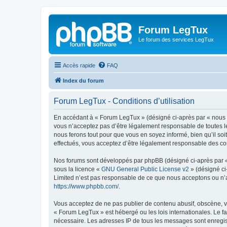
Forum LegTux
Le forum des services LegTux
Accès rapide
FAQ
Index du forum
Forum LegTux - Conditions d’utilisation
En accédant à « Forum LegTux » (désigné ci-après par « nous »,
vous n’acceptez pas d’être légalement responsable de toutes le
nous ferons tout pour que vous en soyez informé, bien qu’il so
effectués, vous acceptez d’être légalement responsable des con
Nos forums sont développés par phpBB (désigné ci-après par « i
sous la licence «
GNU General Public License v2
» (désigné ci
Limited n’est pas responsable de ce que nous acceptons ou n’
https://www.phpbb.com/
.
Vous acceptez de ne pas publier de contenu abusif, obscène, vu
« Forum LegTux » est hébergé ou les lois internationales. Le f
nécessaire. Les adresses IP de tous les messages sont enregis