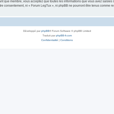
tant que membre, vous acceptez que toutes les informations que vous avez saisies
votre consentement, ni « Forum LegTux », ni phpBB ne pourront être tenus comme re
Développé par
phpBB
® Forum Software © phpBB Limited
Traduit par
phpBB-fr.com
Confidentialité
|
Conditions