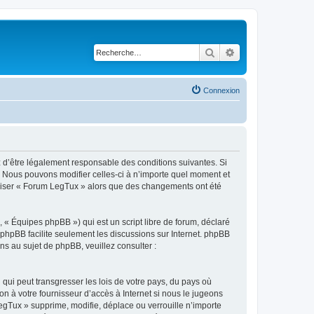
Rechercher
Recherche avancé
Connexion
z d’être légalement responsable des conditions suivantes. Si
. Nous pouvons modifier celles-ci à n’importe quel moment et
tiliser « Forum LegTux » alors que des changements ont été
 « Équipes phpBB ») qui est un script libre de forum, déclaré
l phpBB facilite seulement les discussions sur Internet. phpBB
 au sujet de phpBB, veuillez consulter :
qui peut transgresser les lois de votre pays, du pays où
n à votre fournisseur d’accès à Internet si nous le jugeons
gTux » supprime, modifie, déplace ou verrouille n’importe