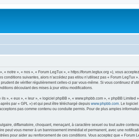
 « notre », « nos », « Forum LegTux », « https://forum.legtux.org »), vous accepte
s conditions suivantes, alors n’accédez pas et/ou n’utilisez pas « Forum LegTux »
it prudent de vérifier régulièrement celles-ci par vous-même. Si vous continuez d’u
ditions découlant des mises à jour et/ou modifications.
ls », « eux », « leur », « logiciel phpBB », « www.phpbb.com », « phpBB Limited »,
-après par « GPL ») et qui peut être téléchargé depuis
www.phpbb.com
. Le logicie
acceptons pas comme contenu ou conduite permis. Pour de plus amples informations
lgaire, diffamatoire, choquant, menaçant, à caractère sexuel ou tout autre contenu 
aire peut vous mener à un bannissement immédiat et permanent, avec une notificatio
trées pour aider au renforcement de ces conditions. Vous acceptez que « Forum Le