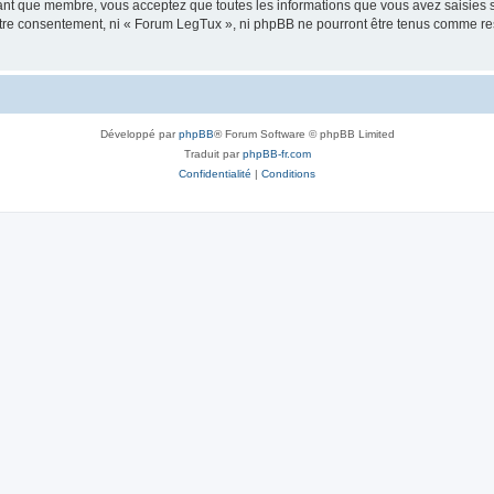
tant que membre, vous acceptez que toutes les informations que vous avez saisies
votre consentement, ni « Forum LegTux », ni phpBB ne pourront être tenus comme re
Développé par
phpBB
® Forum Software © phpBB Limited
Traduit par
phpBB-fr.com
Confidentialité
|
Conditions