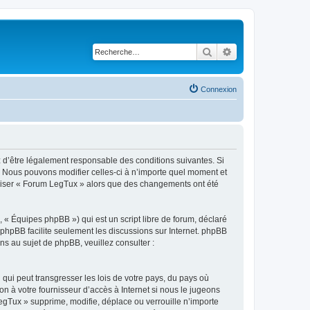
Rechercher
Recherche avancé
Connexion
z d’être légalement responsable des conditions suivantes. Si
. Nous pouvons modifier celles-ci à n’importe quel moment et
tiliser « Forum LegTux » alors que des changements ont été
 « Équipes phpBB ») qui est un script libre de forum, déclaré
l phpBB facilite seulement les discussions sur Internet. phpBB
 au sujet de phpBB, veuillez consulter :
qui peut transgresser les lois de votre pays, du pays où
n à votre fournisseur d’accès à Internet si nous le jugeons
gTux » supprime, modifie, déplace ou verrouille n’importe