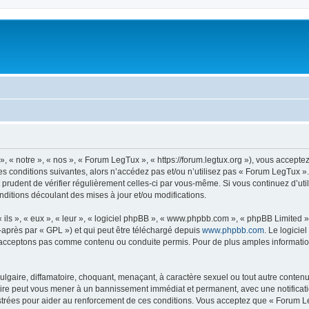
 « notre », « nos », « Forum LegTux », « https://forum.legtux.org »), vous accepte
s conditions suivantes, alors n’accédez pas et/ou n’utilisez pas « Forum LegTux »
it prudent de vérifier régulièrement celles-ci par vous-même. Si vous continuez d’u
ditions découlant des mises à jour et/ou modifications.
ls », « eux », « leur », « logiciel phpBB », « www.phpbb.com », « phpBB Limited »,
-après par « GPL ») et qui peut être téléchargé depuis
www.phpbb.com
. Le logicie
acceptons pas comme contenu ou conduite permis. Pour de plus amples informations
lgaire, diffamatoire, choquant, menaçant, à caractère sexuel ou tout autre contenu 
aire peut vous mener à un bannissement immédiat et permanent, avec une notificatio
trées pour aider au renforcement de ces conditions. Vous acceptez que « Forum Le