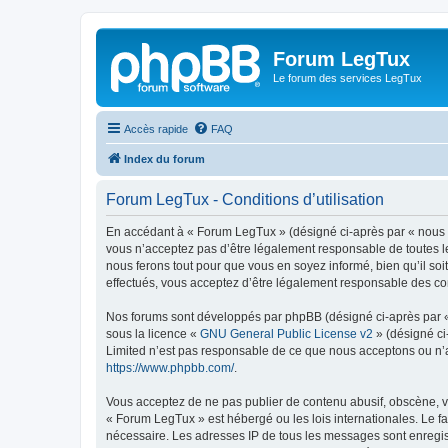
Forum LegTux
Le forum des services LegTux
Accès rapide
FAQ
Index du forum
Forum LegTux - Conditions d’utilisation
En accédant à « Forum LegTux » (désigné ci-après par « nous »,
vous n’acceptez pas d’être légalement responsable de toutes le
nous ferons tout pour que vous en soyez informé, bien qu’il so
effectués, vous acceptez d’être légalement responsable des con
Nos forums sont développés par phpBB (désigné ci-après par « i
sous la licence «
GNU General Public License v2
» (désigné ci
Limited n’est pas responsable de ce que nous acceptons ou n’
https://www.phpbb.com/
.
Vous acceptez de ne pas publier de contenu abusif, obscène, vu
« Forum LegTux » est hébergé ou les lois internationales. Le f
nécessaire. Les adresses IP de tous les messages sont enregis