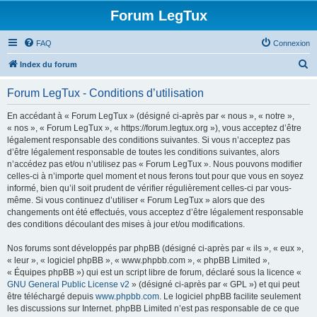
Forum LegTux
FAQ
Connexion
R
Index du forum
e
Forum LegTux - Conditions d’utilisation
c
h
En accédant à « Forum LegTux » (désigné ci-après par « nous », « notre »,
« nos », « Forum LegTux », « https://forum.legtux.org »), vous acceptez d’être
e
légalement responsable des conditions suivantes. Si vous n’acceptez pas
r
d’être légalement responsable de toutes les conditions suivantes, alors
n’accédez pas et/ou n’utilisez pas « Forum LegTux ». Nous pouvons modifier
c
celles-ci à n’importe quel moment et nous ferons tout pour que vous en soyez
h
informé, bien qu’il soit prudent de vérifier régulièrement celles-ci par vous-
même. Si vous continuez d’utiliser « Forum LegTux » alors que des
e
changements ont été effectués, vous acceptez d’être légalement responsable
r
des conditions découlant des mises à jour et/ou modifications.
Nos forums sont développés par phpBB (désigné ci-après par « ils », « eux »,
« leur », « logiciel phpBB », « www.phpbb.com », « phpBB Limited »,
« Équipes phpBB ») qui est un script libre de forum, déclaré sous la licence «
GNU General Public License v2
» (désigné ci-après par « GPL ») et qui peut
être téléchargé depuis
www.phpbb.com
. Le logiciel phpBB facilite seulement
les discussions sur Internet. phpBB Limited n’est pas responsable de ce que