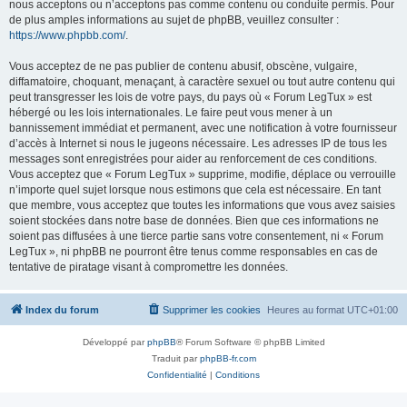
nous acceptons ou n’acceptons pas comme contenu ou conduite permis. Pour
de plus amples informations au sujet de phpBB, veuillez consulter :
https://www.phpbb.com/
.
Vous acceptez de ne pas publier de contenu abusif, obscène, vulgaire,
diffamatoire, choquant, menaçant, à caractère sexuel ou tout autre contenu qui
peut transgresser les lois de votre pays, du pays où « Forum LegTux » est
hébergé ou les lois internationales. Le faire peut vous mener à un
bannissement immédiat et permanent, avec une notification à votre fournisseur
d’accès à Internet si nous le jugeons nécessaire. Les adresses IP de tous les
messages sont enregistrées pour aider au renforcement de ces conditions.
Vous acceptez que « Forum LegTux » supprime, modifie, déplace ou verrouille
n’importe quel sujet lorsque nous estimons que cela est nécessaire. En tant
que membre, vous acceptez que toutes les informations que vous avez saisies
soient stockées dans notre base de données. Bien que ces informations ne
soient pas diffusées à une tierce partie sans votre consentement, ni « Forum
LegTux », ni phpBB ne pourront être tenus comme responsables en cas de
tentative de piratage visant à compromettre les données.
Index du forum
Supprimer les cookies
Heures au format
UTC+01:00
Développé par
phpBB
® Forum Software © phpBB Limited
Traduit par
phpBB-fr.com
Confidentialité
|
Conditions